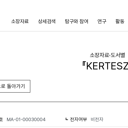
소장자료
상세검색
탐구와 참여
연구
활동
검색
소장자료·도서별
『KERTESZ
로 돌아가기
URL 복사
화면인쇄
호
MA-01-00030004
전자여부
비전자