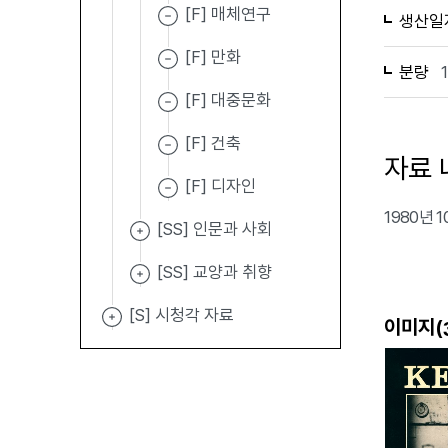
[F] 매체연구
생산일
[F] 만화
분량
[F] 대중문화
[F] 건축
자료 
[F] 디자인
1980년 
[SS] 인문과 사회
[SS] 교양과 취향
[S] 시청각 자료
이미지(