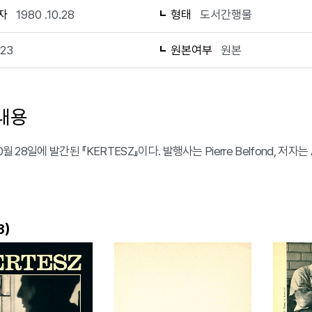
자
1980 .10.28
형태
도서간행물
123
원본여부
원본
내용
10월 28일에 발간된 『KERTESZ』이다. 발행사는 Pierre Belfond, 저
)
3