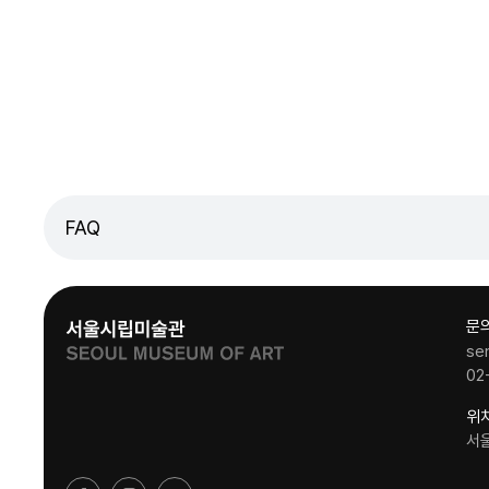
FAQ
문
se
02
위
서