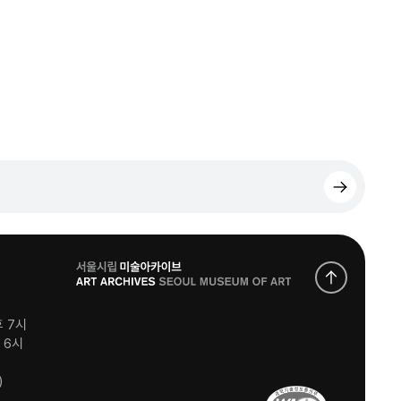
로
고
후 7시
후 6시
)