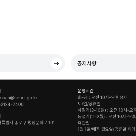
공지사항
의
운영시간
화-금 : 오전 10시-오후 8시
maaa@seoul.go.kr
토/일/공휴일
-2124-7400
하절기(3-10월) : 오전 10시-오
치
동절기(11-2월) : 오전 10시-오
울특별시 종로구 평창문화로 101
휴관일
1월 1일/매주 월요일(공휴일 제외