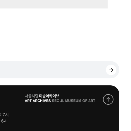
로
고
후 7시
후 6시