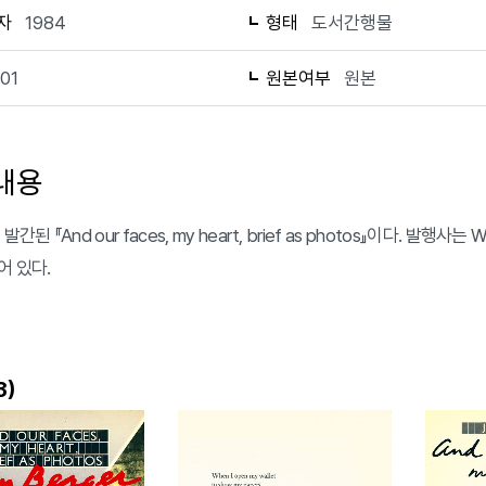
자
1984
형태
도서간행물
101
원본여부
원본
내용
발간된 『And our faces, my heart, brief as photos』이다. 발행사는 W
어 있다.
)
3