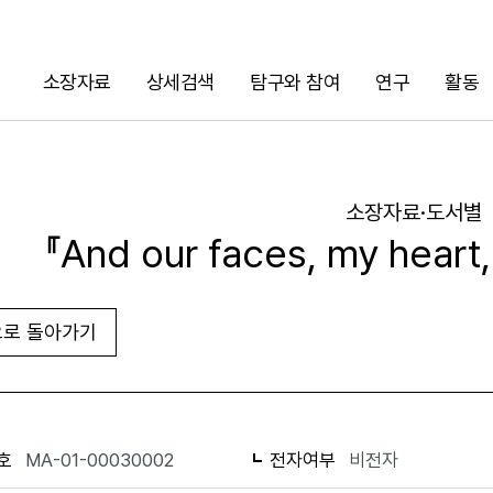
소장자료
상세검색
탐구와 참여
연구
활동
검색
소장자료·도서별
『And our faces, my heart,
로 돌아가기
URL 복사
화면인쇄
호
MA-01-00030002
전자여부
비전자