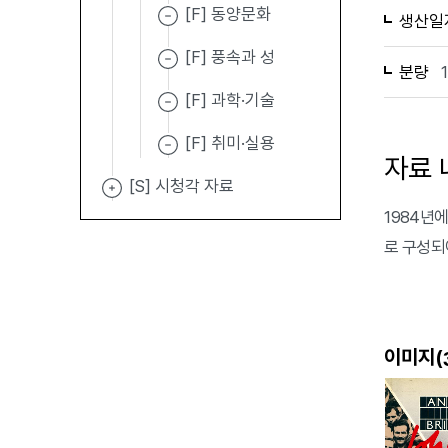
[F] 동양문화
생산일
[F] 풍속과 성
분량
[F] 과학·기술
[F] 취미·실용
자료 
[S] 시청각 자료
1984년에 
로 구성되
이미지(