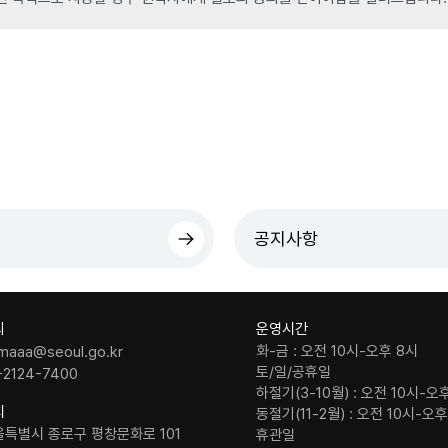
공지사항
의
운영시간
화-금 : 오전 10시-오후 8시
maaa@seoul.go.kr
토/일/공휴일
-2124-7400
하절기(3-10월) : 오전 10시-오
치
동절기(11-2월) : 오전 10시-오
울특별시 종로구 평창문화로 101
휴관일