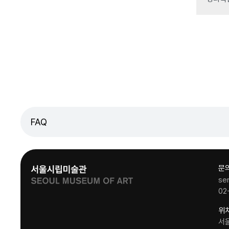
FAQ
문
se
02
위
서