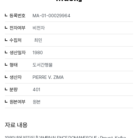
등록번호
MA-01-00029964
전자여부
비전자
수집처
최민
생산일자
1980
형태
도서간행물
생산자
PIERRE V. ZIMA
분량
401
원본여부
원본
자료 내용