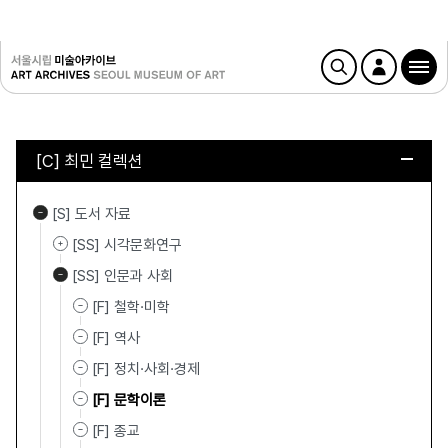
[C] 최민 컬렉션
[S] 도서 자료
[SS] 시각문화연구
[SS] 인문과 사회
[F] 철학·미학
[F] 역사
[F] 정치·사회·경제
[F] 문학이론
[F] 종교