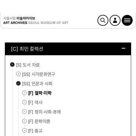
[C] 최민 컬렉션
[S] 도서 자료
[SS] 시각문화연구
[SS] 인문과 사회
[F] 철학·미학
[F] 역사
[F] 정치·사회·경제
[F] 문학이론
[F] 종교