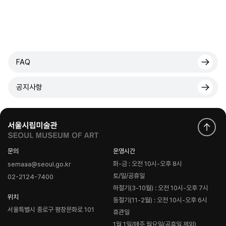
FAQ
공지사항
문의
운영시간
화-금 : 오전 10시-오후 8시
semaaa@seoul.go.kr
토/일/공휴일
02-2124-7400
하절기(3-10월) : 오전 10시-오후 7시
위치
동절기(11-2월) : 오전 10시-오후 6시
서울특별시 종로구 평창문화로 101
휴관일
1월 1일/매주 월요일(공휴일 제외)