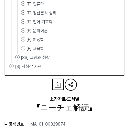
[F] 인류학
[F] 정신분석·심리
[F] 언어·기호학
[F] 문화이론
[F] 여성학
[F] 교육학
[SS] 교양과 취향
[S] 시청각 자료
소장자료·도서별
『ニーチェ解読』
등록번호
MA-01-00029874