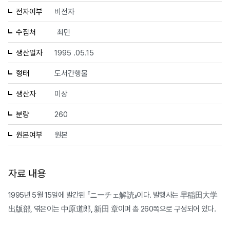
전자여부
비전자
수집처
최민
생산일자
1995 .05.15
형태
도서간행물
생산자
미상
분량
260
원본여부
원본
자료 내용
1995년 5월 15일에 발간된 『ニーチェ解読』이다. 발행사는 早稲田大学
出版部, 엮은이는 中原道郎, 新田 章이며 총 260쪽으로 구성되어 있다.