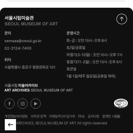
문의
운영시간
화-금 : 오전 10시-오후 8시
semaaa@seoul.go.kr
토/일/공휴일
02-2124-7400
하절기(3-10월) : 오전 10시-오후 7시
위치
동절기(11-2월) : 오전 10시-오후 6시
서울특별시 종로구 평창문화로 101
휴관일
1월 1일/매주 월요일(공휴일 제외)
로
고
개인정보처리방침
저작권 정책
이메일무단수집거부
FAQ
공지사항
함께한 사람들
© ART ARCHIVES, SEOUL MUSEUM OF ART All rights reserved