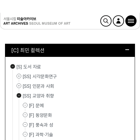
[C] 최민 컬렉션
[S] 도서 자료
[SS] 시각문화연구
[SS] 인문과 사회
[SS] 교양과 취향
[F] 문예
[F] 동양문화
[F] 풍속과 성
[F] 과학·기술