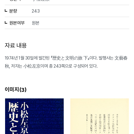
분량
243
원본여부
원본
자료 내용
1974년 1월 30일에 발간된 『歴史と文明の旅 下』이다. 발행사는 文藝春
秋, 저자는 小松左京이며 총 243쪽으로 구성되어 있다.
이미지(
)
3