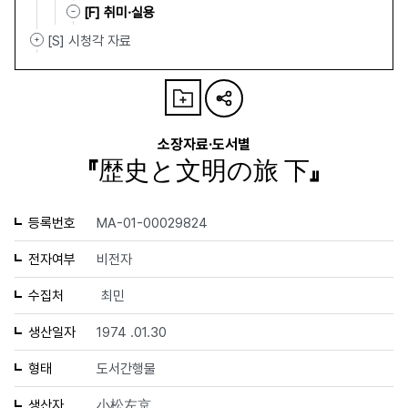
[F] 취미·실용
[S] 시청각 자료
소장자료·도서별
『歴史と文明の旅 下』
등록번호
MA-01-00029824
전자여부
비전자
수집처
최민
생산일자
1974 .01.30
형태
도서간행물
생산자
小松左京