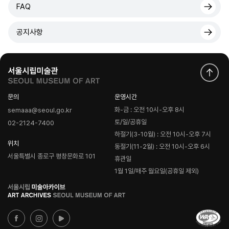
FAQ
공지사항
문의
운영시간
화-금 : 오전 10시-오후 8시
semaaa@seoul.go.kr
토/일/공휴일
02-2124-7400
하절기(3-10월) : 오전 10시-오후 7시
위치
동절기(11-2월) : 오전 10시-오후 6시
서울특별시 종로구 평창문화로 101
휴관일
1월 1일/매주 월요일(공휴일 제외)
로
고