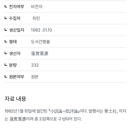
전자여부
비전자
수집처
최민
생산일자
1982 .01.10
형태
도서간행물
생산자
蓮實重彥
분량
332
원본여부
원본
자료 내용
1982년 1월 10일에 발간된 『小説論=批評論』이다. 발행사는 青土社, 저자
는 蓮實重彥이며 총 332쪽으로 구성되어 있다.