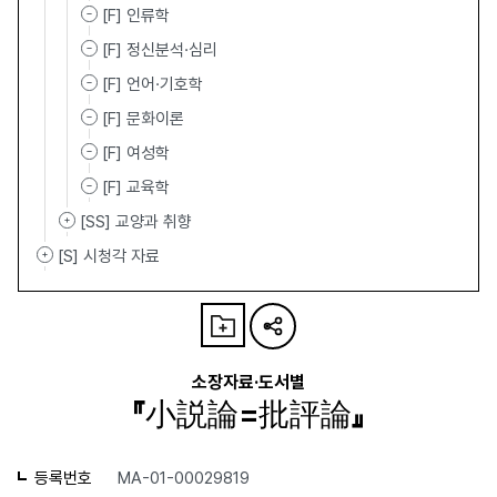
[F] 인류학
[F] 정신분석·심리
[F] 언어·기호학
[F] 문화이론
[F] 여성학
[F] 교육학
[SS] 교양과 취향
[S] 시청각 자료
소장자료·도서별
『小説論=批評論』
등록번호
MA-01-00029819