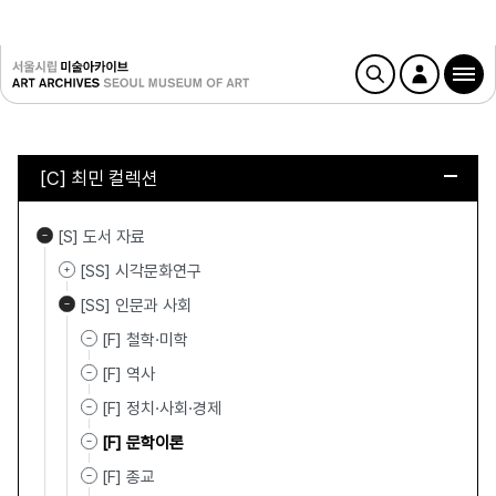
[C] 최민 컬렉션
[S] 도서 자료
[SS] 시각문화연구
[SS] 인문과 사회
[F] 철학·미학
[F] 역사
[F] 정치·사회·경제
[F] 문학이론
[F] 종교