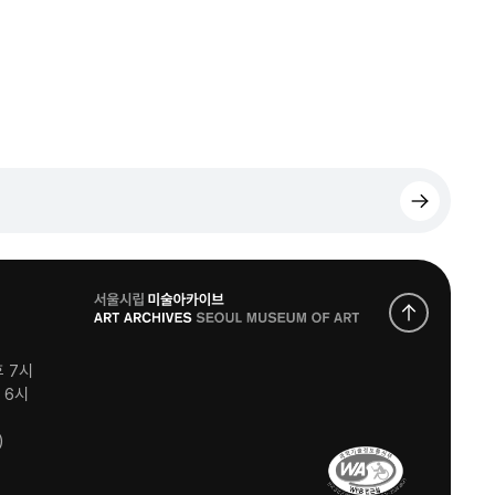
로
고
후 7시
후 6시
)