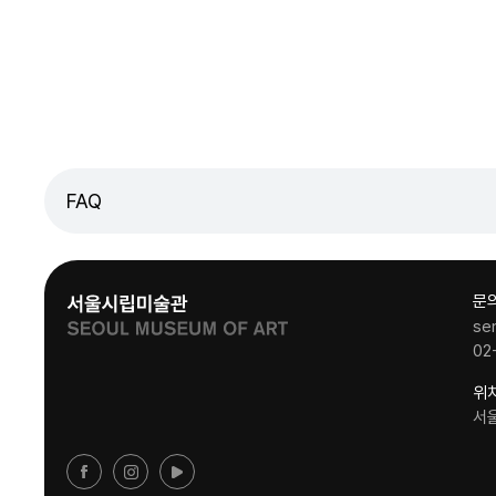
FAQ
문
se
02
위
서