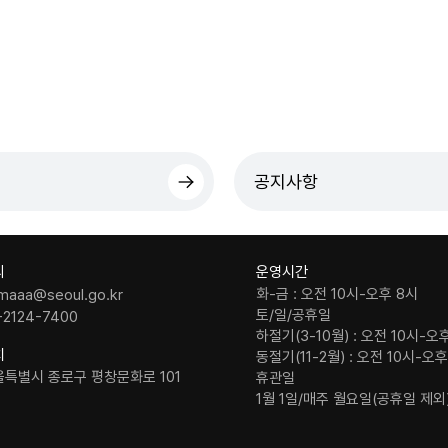
공지사항
의
운영시간
화-금 : 오전 10시-오후 8시
maaa@seoul.go.kr
토/일/공휴일
-2124-7400
하절기(3-10월) : 오전 10시-오
치
동절기(11-2월) : 오전 10시-오
울특별시 종로구 평창문화로 101
휴관일
1월 1일/매주 월요일(공휴일 제외