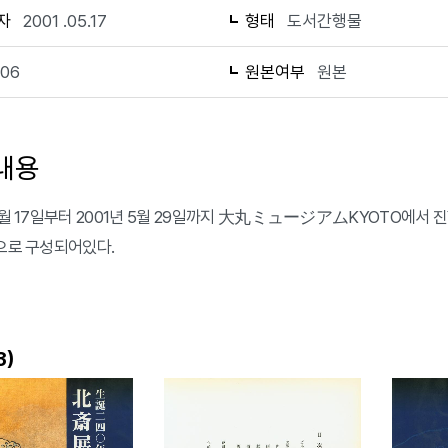
자
2001 .05.17
형태
도서간행물
106
원본여부
원본
내용
 5월 17일부터 2001년 5월 29일까지 大丸ミュージアムKYOTO에서
쪽으로 구성되어있다.
)
3