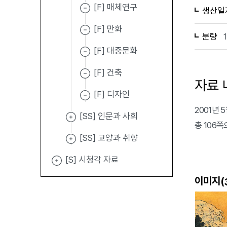
[F] 매체연구
생산일
[F] 만화
분량
[F] 대중문화
[F] 건축
자료 
[F] 디자인
2001년
[SS] 인문과 사회
총 106
[SS] 교양과 취향
[S] 시청각 자료
이미지(