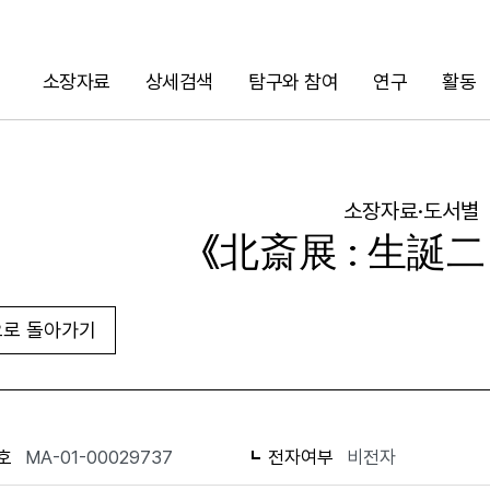
소장자료
상세검색
탐구와 참여
연구
활동
검색
소장자료·도서별
《北斎展 : 生誕
로 돌아가기
URL 복사
화면인쇄
호
MA-01-00029737
전자여부
비전자