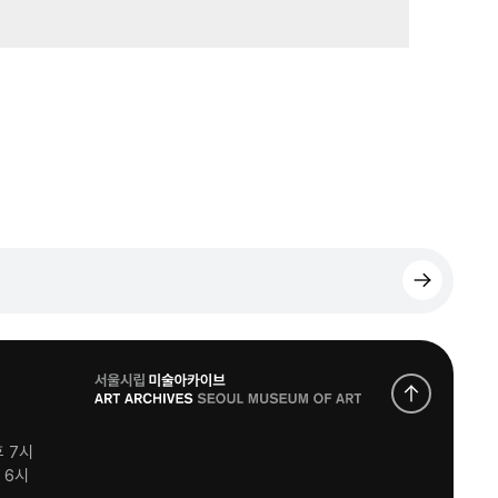
로
고
후 7시
후 6시