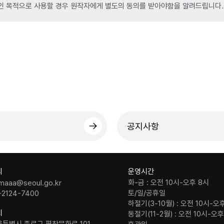
인 목적으로 사용할 경우 원작자에게 별도의 동의를 받아야함을 알려드립니다.
공지사항
의
운영시간
화-금 : 오전 10시-오후 8시
maaa@seoul.go.kr
토/일/공휴일
-2124-7400
하절기(3-10월) : 오전 10시-오
치
동절기(11-2월) : 오전 10시-오
울특별시 종로구 평창문화로 101