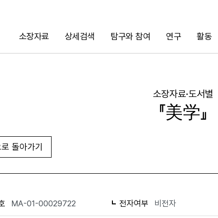
소장자료
상세검색
탐구와 참여
연구
활동
검색
소장자료·도서별
『美学』
로 돌아가기
URL 복사
화면인쇄
호
MA-01-00029722
전자여부
비전자