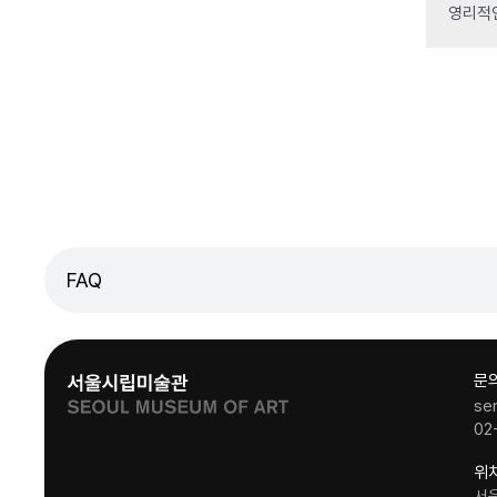
영리적
FAQ
문
se
02
위
서