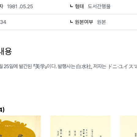
자
1981 .05.25
형태
도서간행물
134
원본여부
원본
내용
 5월 25일에 발간된 『美学』이다. 발행사는 白水社, 저자는 ドニ·ユイ
)
4