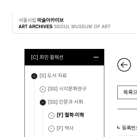
로그인
[C] 최민 컬렉션
[S] 도서 자료
[SS] 시각문화연구
목록으
[SS] 인문과 사회
[F] 철학·미학
등록번
[F] 역사