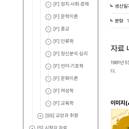
[F] 정치·사회·경제
생산일
[F] 문학이론
분량
[F] 종교
[F] 인류학
자료 
[F] 정신분석·심리
1981년
[F] 언어·기호학
다.
[F] 문화이론
[F] 여성학
이미지(
[F] 교육학
[SS] 교양과 취향
[S] 시청각 자료