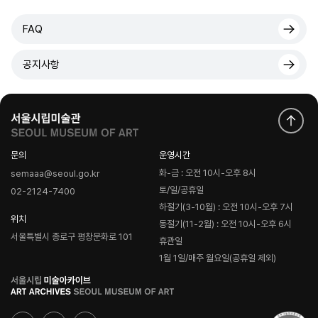
FAQ
공지사항
문의
운영시간
화-금 : 오전 10시-오후 8시
semaaa@seoul.go.kr
토/일/공휴일
02-2124-7400
하절기(3-10월) : 오전 10시-오후 7시
위치
동절기(11-2월) : 오전 10시-오후 6시
서울특별시 종로구 평창문화로 101
휴관일
1월 1일/매주 월요일(공휴일 제외)
로
고