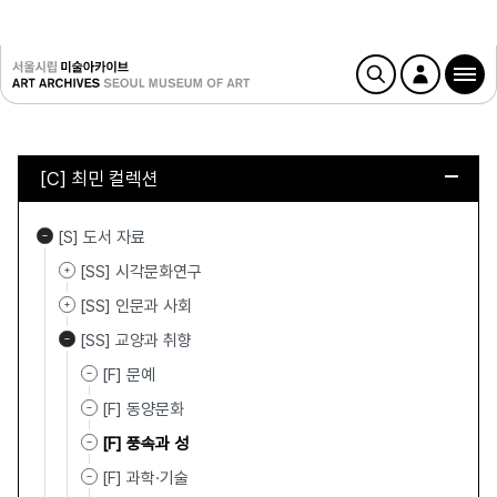
[C] 최민 컬렉션
[S] 도서 자료
[SS] 시각문화연구
[SS] 인문과 사회
[SS] 교양과 취향
[F] 문예
[F] 동양문화
[F] 풍속과 성
[F] 과학·기술