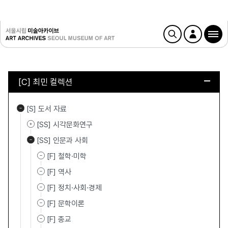
[C] 최민 컬렉션
[S] 도서 자료
[SS] 시각문화연구
[SS] 인문과 사회
[F] 철학·미학
[F] 역사
[F] 정치·사회·경제
[F] 문학이론
[F] 종교