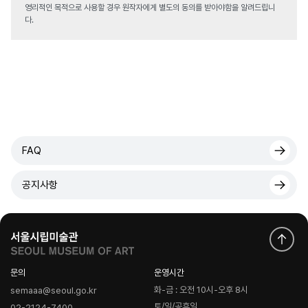
영리적인 목적으로 사용할 경우 원작자에게 별도의 동의를 받아야함을 알려드립니
다.
FAQ
공지사항
문의
운영시간
화-금 : 오전 10시-오후 8시
semaaa@seoul.go.kr
토/일/공휴일
02-2124-7400