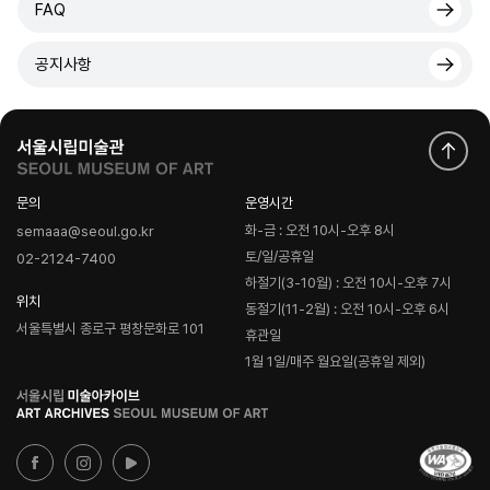
FAQ
공지사항
문의
운영시간
화-금 : 오전 10시-오후 8시
semaaa@seoul.go.kr
토/일/공휴일
02-2124-7400
하절기(3-10월) : 오전 10시-오후 7시
위치
동절기(11-2월) : 오전 10시-오후 6시
서울특별시 종로구 평창문화로 101
휴관일
1월 1일/매주 월요일(공휴일 제외)
로
고