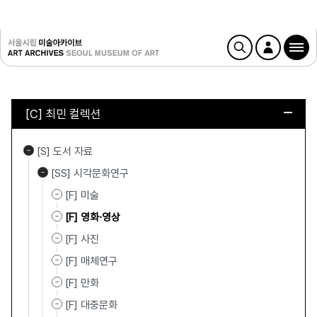
[C] 최민 컬렉션
[S] 도서 자료
[SS] 시각문화연구
[F] 미술
[F] 영화·영상
[F] 사진
[F] 매체연구
[F] 만화
[F] 대중문화