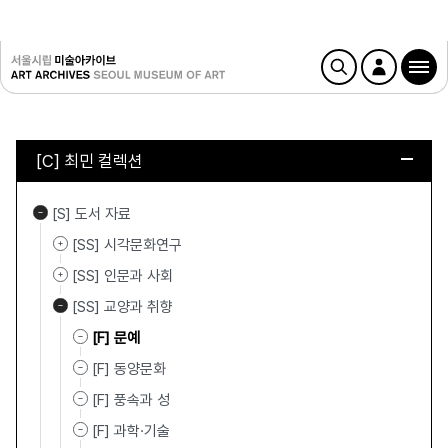
[C] 최민 컬렉션
[S] 도서 자료
[SS] 시각문화연구
[SS] 인문과 사회
[SS] 교양과 취향
[F] 문예
[F] 동양문화
[F] 풍속과 성
[F] 과학·기술