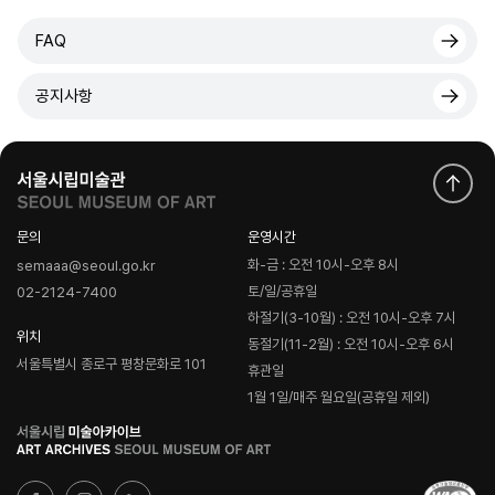
FAQ
공지사항
문의
운영시간
화-금 : 오전 10시-오후 8시
semaaa@seoul.go.kr
토/일/공휴일
02-2124-7400
하절기(3-10월) : 오전 10시-오후 7시
위치
동절기(11-2월) : 오전 10시-오후 6시
서울특별시 종로구 평창문화로 101
휴관일
1월 1일/매주 월요일(공휴일 제외)
로
고