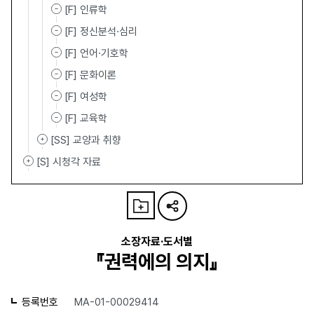
[F] 인류학
[F] 정신분석·심리
[F] 언어·기호학
[F] 문화이론
[F] 여성학
[F] 교육학
[SS] 교양과 취향
[S] 시청각 자료
소장자료·도서별
『권력에의 의지』
등록번호
MA-01-00029414