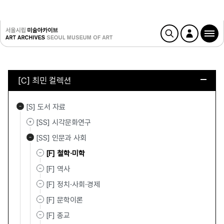
[C] 최민 컬렉션
[S] 도서 자료
[SS] 시각문화연구
[SS] 인문과 사회
[F] 철학·미학
[F] 역사
[F] 정치·사회·경제
[F] 문학이론
[F] 종교