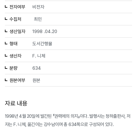
전자여부
비전자
수집처
최민
생산일자
1998 .04.20
형태
도서간행물
생산자
F. 니체
분량
634
원본여부
원본
자료 내용
1998년 4월 20일에 발간된 『권력에의 의지』이다. 발행사는 청하출판사, 저
자는 F. 니체, 옮긴이는 강수남이며 총 634쪽으로 구성되어 있다.