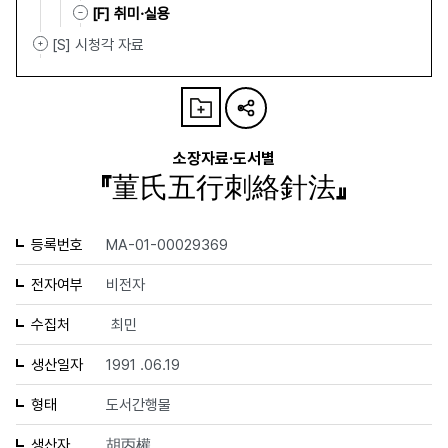
[F] 취미·실용
[S] 시청각 자료
소장자료·도서별
『菫氏五行刺絡針法』
등록번호
MA-01-00029369
전자여부
비전자
수집처
최민
생산일자
1991 .06.19
형태
도서간행물
생산자
胡丙權