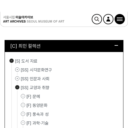
[C] 최민 컬렉션
[S] 도서 자료
[SS] 시각문화연구
[SS] 인문과 사회
[SS] 교양과 취향
[F] 문예
[F] 동양문화
[F] 풍속과 성
[F] 과학·기술