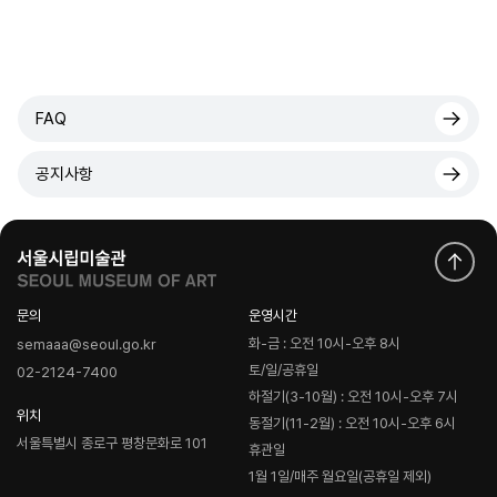
FAQ
공지사항
문의
운영시간
화-금 : 오전 10시-오후 8시
semaaa@seoul.go.kr
토/일/공휴일
02-2124-7400
하절기(3-10월) : 오전 10시-오후 7시
위치
동절기(11-2월) : 오전 10시-오후 6시
서울특별시 종로구 평창문화로 101
휴관일
1월 1일/매주 월요일(공휴일 제외)