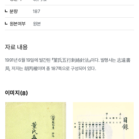
분량
187
원본여부
원본
자료 내용
1991년 6월 19일에 발간된 『菫氏五行刺絡針法』이다. 발행사는 志遠書
局, 저자는 胡丙權이며 총 187쪽으로 구성되어 있다.
이미지(
)
8