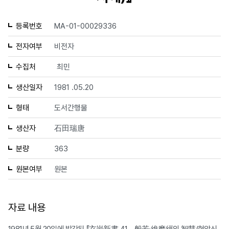
등록번호
MA-01-00029336
전자여부
비전자
수집처
최민
생산일자
1981 .05.20
형태
도서간행물
생산자
石田瑞唐
분량
363
원본여부
원본
자료 내용