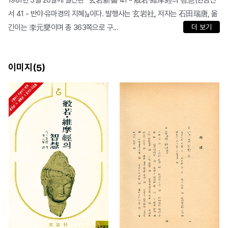
1981년 5월 20일에 발간된 『玄岩新書 41 - 般若·維摩經의 智慧(현암신
서 41 - 반야·유마경의 지혜)』이다. 발행사는 玄岩社, 저자는 石田瑞唐, 옮
긴이는 李元燮이며 총 363쪽으로 구...
더 보기
이미지(
)
5