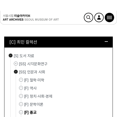
[C] 최민 컬렉션
[S] 도서 자료
[SS] 시각문화연구
[SS] 인문과 사회
[F] 철학·미학
[F] 역사
[F] 정치·사회·경제
[F] 문학이론
[F] 종교