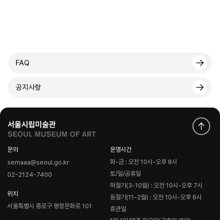
FAQ
공지사항
문의
운영시간
화-금 : 오전 10시-오후 8시
semaaa@seoul.go.kr
토/일/공휴일
02-2124-7400
하절기(3-10월) : 오전 10시-오후 7시
위치
동절기(11-2월) : 오전 10시-오후 6시
서울특별시 종로구 평창문화로 101
휴관일