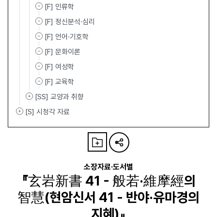
[F] 인류학
[F] 정신분석·심리
[F] 언어·기호학
[F] 문화이론
[F] 여성학
[F] 교육학
[SS] 교양과 취향
[S] 시청각 자료
소장자료·도서별
『玄岩新書 41 - 般若·維摩經의
智慧(현암신서 41 - 반야·유마경의
지혜)』