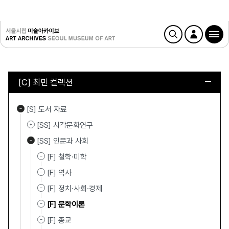
[C] 최민 컬렉션
[S] 도서 자료
[SS] 시각문화연구
[SS] 인문과 사회
[F] 철학·미학
[F] 역사
[F] 정치·사회·경제
[F] 문학이론
[F] 종교