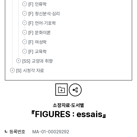
[F] 인류학
[F] 정신분석·심리
[F] 언어·기호학
[F] 문화이론
[F] 여성학
[F] 교육학
[SS] 교양과 취향
[S] 시청각 자료
소장자료·도서별
『FIGURES : essais』
등록번호
MA-01-00029292