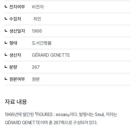
전자여부
비전자
수집처
최민
생산일자
1966
형태
도서간행물
생산자
GÉRARD GENETTE
분량
267
원본여부
원본
자료 내용
1966년에 발간된 『FIGURES : essais』이다. 발행사는 Seuil, 저자는
GÉRARD GENETTE이며 총 267쪽으로 구성되어 있다.