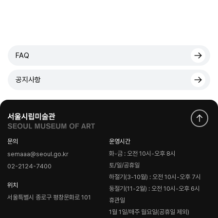
FAQ
공지사항
문의
운영시간
화-금 : 오전 10시-오후 8시
semaaa@seoul.go.kr
토/일/공휴일
02-2124-7400
하절기(3-10월) : 오전 10시-오후 7시
위치
동절기(11-2월) : 오전 10시-오후 6시
서울특별시 종로구 평창문화로 101
휴관일
1월 1일/매주 월요일(공휴일 제외)