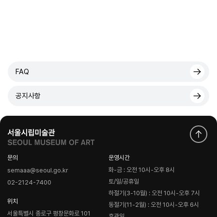
FAQ
공지사항
문의
운영시간
화-금 : 오전 10시-오후 8시
semaaa@seoul.go.kr
토/일/공휴일
02-2124-7400
하절기(3-10월) : 오전 10시-오후 7시
위치
동절기(11-2월) : 오전 10시-오후 6시
서울특별시 종로구 평창문화로 101
휴관일