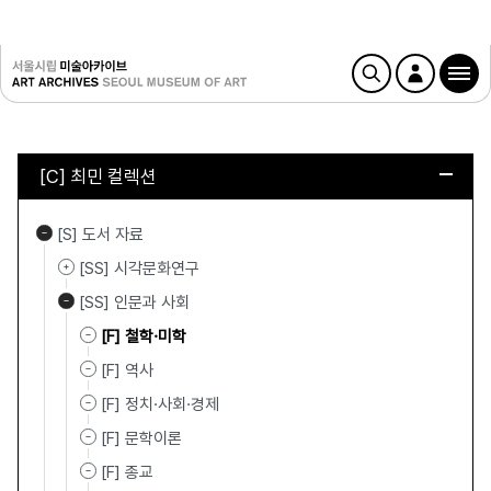
[C] 최민 컬렉션
[S] 도서 자료
[SS] 시각문화연구
[SS] 인문과 사회
[F] 철학·미학
[F] 역사
[F] 정치·사회·경제
[F] 문학이론
[F] 종교