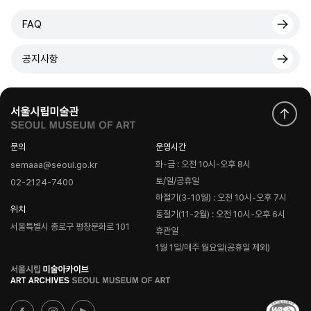
FAQ
공지사항
문의
운영시간
화-금 : 오전 10시-오후 8시
semaaa@seoul.go.kr
토/일/공휴일
02-2124-7400
하절기(3-10월) : 오전 10시-오후 7시
위치
동절기(11-2월) : 오전 10시-오후 6시
서울특별시 종로구 평창문화로 101
휴관일
1월 1일/매주 월요일(공휴일 제외)
로
고