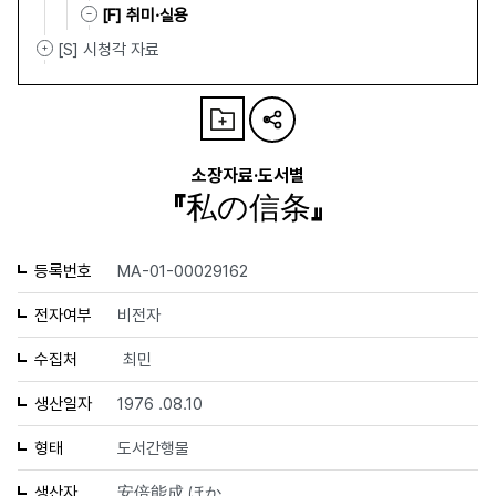
[F] 취미·실용
[S] 시청각 자료
소장자료·도서별
『私の信条』
등록번호
MA-01-00029162
전자여부
비전자
수집처
최민
생산일자
1976 .08.10
형태
도서간행물
생산자
安倍能成 ほか