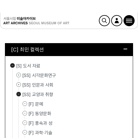
[C] 최민 컬렉션
[S] 도서 자료
[SS] 시각문화연구
[SS] 인문과 사회
[SS] 교양과 취향
[F] 문예
[F] 동양문화
[F] 풍속과 성
[F] 과학·기술