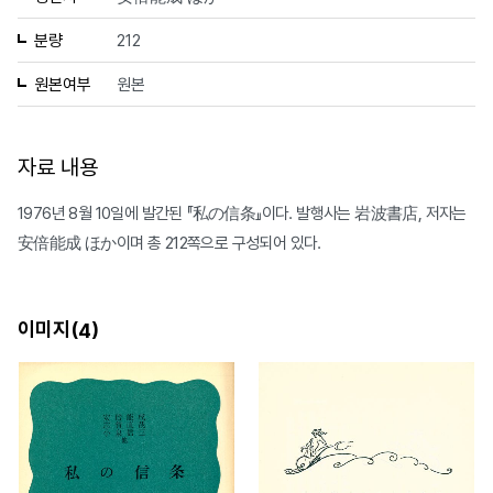
분량
212
원본여부
원본
자료 내용
1976년 8월 10일에 발간된 『私の信条』이다. 발행사는 岩波書店, 저자는
安倍能成 ほか이며 총 212쪽으로 구성되어 있다.
이미지(
)
4