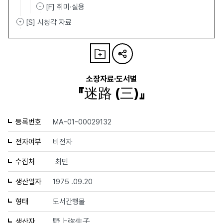
[F] 취미·실용
[S] 시청각 자료
소장자료·도서별
『迷路 (三)』
등록번호
MA-01-00029132
전자여부
비전자
수집처
최민
생산일자
1975 .09.20
형태
도서간행물
생산자
野上弥生子