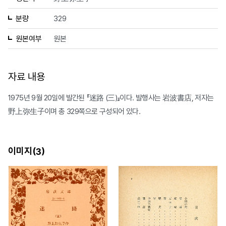
분량
329
원본여부
원본
자료 내용
1975년 9월 20일에 발간된 『迷路 (三)』이다. 발행사는 岩波書店, 저자는
野上弥生子이며 총 329쪽으로 구성되어 있다.
이미지(
)
3