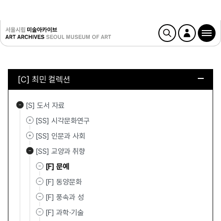
[C] 최민 컬렉션
[S] 도서 자료
[SS] 시각문화연구
[SS] 인문과 사회
[SS] 교양과 취향
[F] 문예
[F] 동양문화
[F] 풍속과 성
[F] 과학·기술