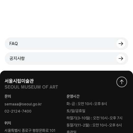
FAQ
공지사항
문의
운영시간
화-금 : 오전 10시-오후 8시
semaaa@seoul.go.kr
토/일/공휴일
02-2124-7400
하절기(3-10월) : 오전 10시-오후 7시
위치
동절기(11-2월) : 오전 10시-오후 6시
서울특별시 종로구 평창문화로 101
휴관일