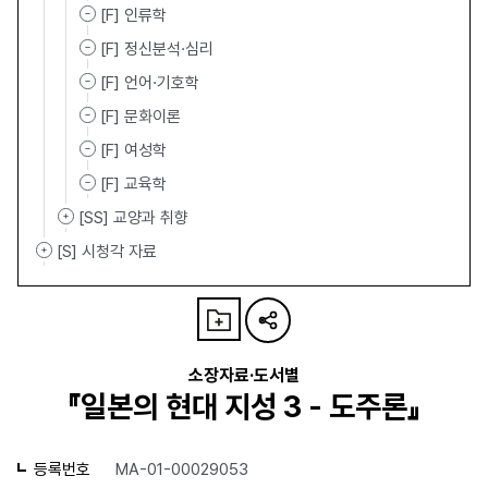
[F] 인류학
[F] 정신분석·심리
[F] 언어·기호학
[F] 문화이론
[F] 여성학
[F] 교육학
[SS] 교양과 취향
[S] 시청각 자료
소장자료·도서별
『일본의 현대 지성 3 - 도주론』
등록번호
MA-01-00029053