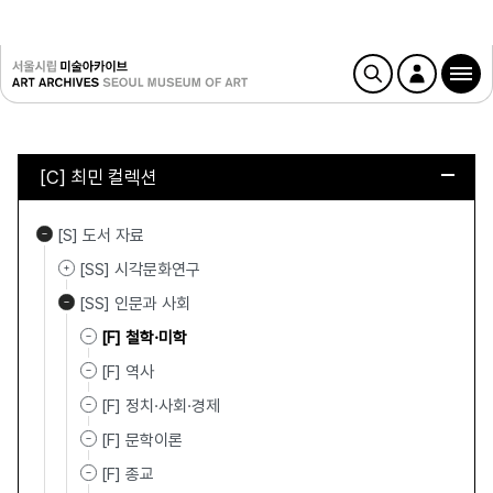
[C] 최민 컬렉션
[S] 도서 자료
[SS] 시각문화연구
[SS] 인문과 사회
[F] 철학·미학
[F] 역사
[F] 정치·사회·경제
[F] 문학이론
[F] 종교