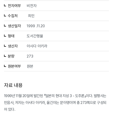
전자여부
비전자
수집처
최민
생산일자
1999 .11.20
형태
도서간행물
생산자
아사다 아키라
분량
273
원본여부
원본
자료 내용
1999년 11월 20일에 발간된 『일본의 현대 지성 3 - 도주론』이다. 발행사는
민음사, 저자는 아사다 아키라, 옮긴이는 문아영이며 총 273쪽으로 구성되
어 있다.