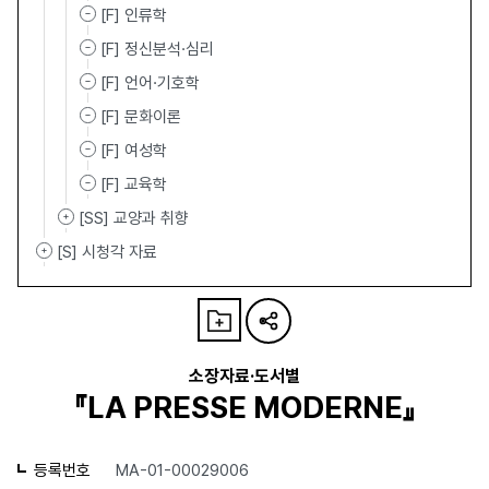
[F] 인류학
[F] 정신분석·심리
[F] 언어·기호학
[F] 문화이론
[F] 여성학
[F] 교육학
[SS] 교양과 취향
[S] 시청각 자료
소장자료·도서별
『LA PRESSE MODERNE』
등록번호
MA-01-00029006