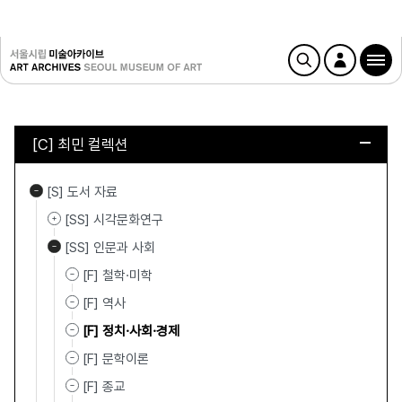
[C] 최민 컬렉션
[S] 도서 자료
[SS] 시각문화연구
[SS] 인문과 사회
[F] 철학·미학
[F] 역사
[F] 정치·사회·경제
[F] 문학이론
[F] 종교