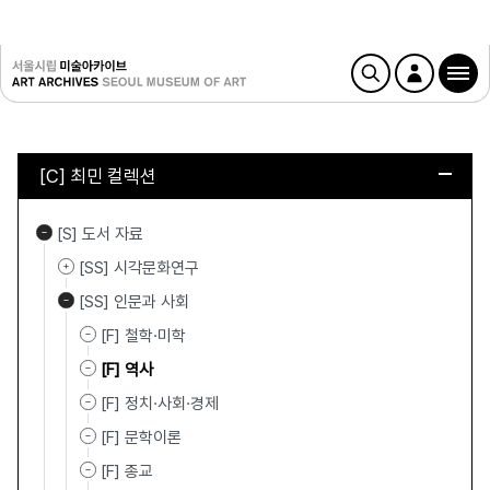
[C] 최민 컬렉션
[S] 도서 자료
[SS] 시각문화연구
[SS] 인문과 사회
[F] 철학·미학
[F] 역사
[F] 정치·사회·경제
[F] 문학이론
[F] 종교