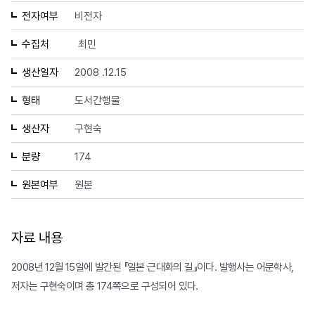
전자여부
비전자
수집처
최민
생산일자
2008 .12.15
형태
도서간행물
생산자
구현숙
분량
174
원본여부
원본
자료 내용
2008년 12월 15일에 발간된 『일본 근대화의 길』이다. 발행사는 어문학사,
저자는 구현숙이며 총 174쪽으로 구성되어 있다.