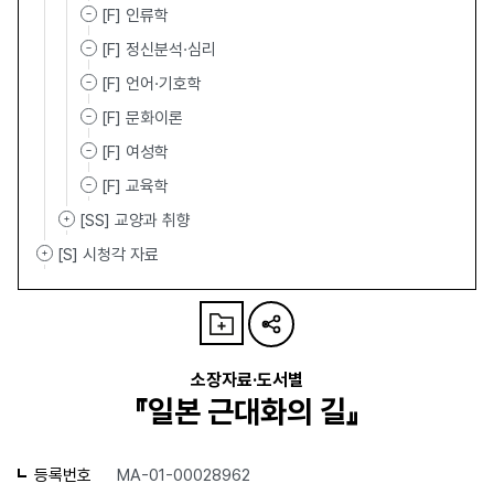
[F] 인류학
[F] 정신분석·심리
[F] 언어·기호학
[F] 문화이론
[F] 여성학
[F] 교육학
[SS] 교양과 취향
[S] 시청각 자료
소장자료·도서별
『일본 근대화의 길』
등록번호
MA-01-00028962