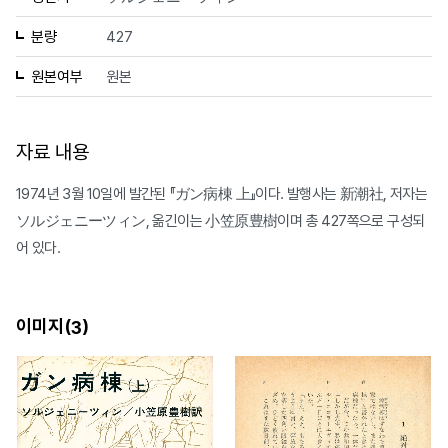
분량
427
원본여부
원본
자료 내용
1974년 3월 10일에 발간된 『ガン病棟 上』이다. 발행사는 新潮社, 저자는
ソルジェニーツィン, 옮긴이는 小笠原豊樹이며 총 427쪽으로 구성되
어 있다.
이미지(
)
3