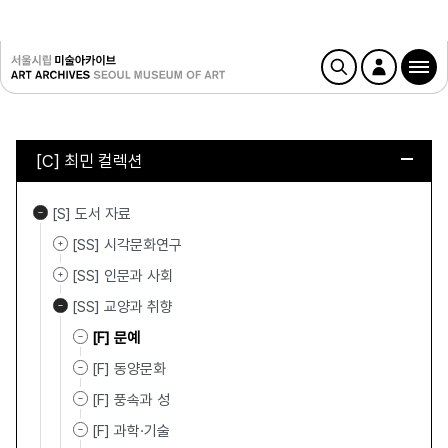
[C] 최민 컬렉션
[S] 도서 자료
[SS] 시각문화연구
[SS] 인문과 사회
[SS] 교양과 취향
[F] 문예
[F] 동양문화
[F] 풍속과 성
[F] 과학·기술