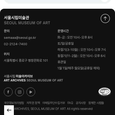
문의
운영시간
화-금 : 오전 10시-오후 8시
semaaa@seoul.go.kr
토/일/공휴일
02-2124-7400
하절기(3-10월) : 오전 10시-오후 7시
위치
동절기(11-2월) : 오전 10시-오후 6시
서울특별시 종로구 평창문화로 101
휴관일
1월 1일/매주 월요일(공휴일 제외)
로
고
개인정보처리방침
저작권 정책
이메일무단수집거부
FAQ
공지사항
함께한 사람들
© ART ARCHIVES, SEOUL MUSEUM OF ART All rights reserved