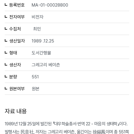
등록번호
MA-01-00028800
전자여부
비전자
수집처
최민
생산일자
1989 .12.25
형태
도서간행물
생산자
그레고리 베이츤
분량
551
원본여부
원본
자료 내용
1989년 12월 25일에 발간된 『대우학술총서·번역 22 - 마음의 생태학』이다.
발행사는 民音社, 저자는 그레고리 베이츤, 옮긴이는 徐錫鳳이며 총 551쪽