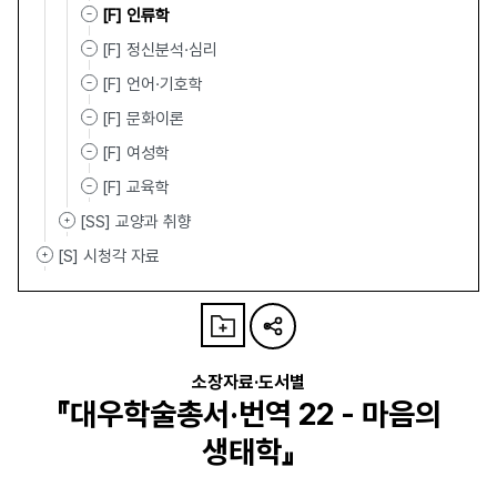
[F] 인류학
[F] 정신분석·심리
[F] 언어·기호학
[F] 문화이론
[F] 여성학
[F] 교육학
[SS] 교양과 취향
[S] 시청각 자료
소장자료·도서별
『대우학술총서·번역 22 - 마음의
생태학』