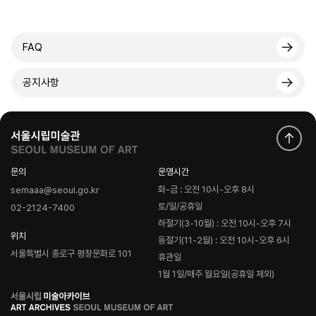
FAQ
공지사항
문의
운영시간
화-금 : 오전 10시-오후 8시
semaaa@seoul.go.kr
토/일/공휴일
02-2124-7400
하절기(3-10월) : 오전 10시-오후 7시
위치
동절기(11-2월) : 오전 10시-오후 6시
서울특별시 종로구 평창문화로 101
휴관일
1월 1일/매주 월요일(공휴일 제외)
로
고