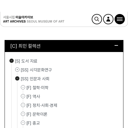
[C] 최민 컬렉션
[S] 도서 자료
[SS] 시각문화연구
[SS] 인문과 사회
[F] 철학·미학
[F] 역사
[F] 정치·사회·경제
[F] 문학이론
[F] 종교