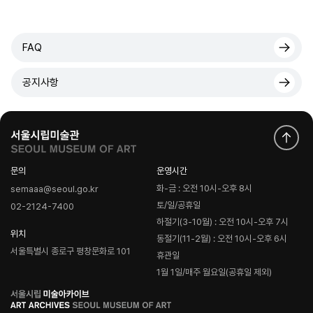
FAQ
공지사항
문의
운영시간
화-금 : 오전 10시-오후 8시
semaaa@seoul.go.kr
토/일/공휴일
02-2124-7400
하절기(3-10월) : 오전 10시-오후 7시
위치
동절기(11-2월) : 오전 10시-오후 6시
서울특별시 종로구 평창문화로 101
휴관일
1월 1일/매주 월요일(공휴일 제외)
로
고