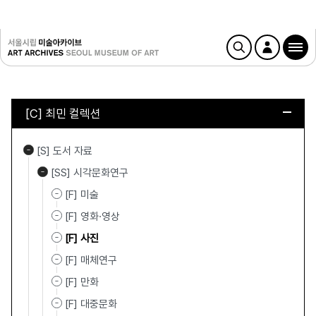
[C] 최민 컬렉션
[S] 도서 자료
[SS] 시각문화연구
[F] 미술
[F] 영화·영상
[F] 사진
[F] 매체연구
[F] 만화
[F] 대중문화