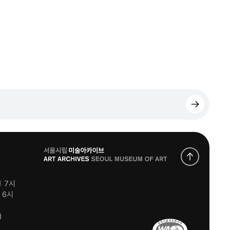
로
고
후 7시
후 6시
)