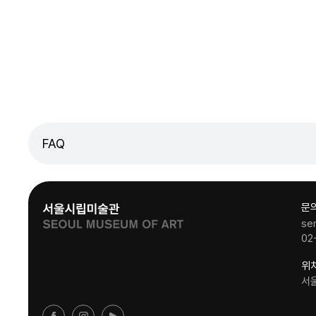
FAQ
문
se
02
위
서