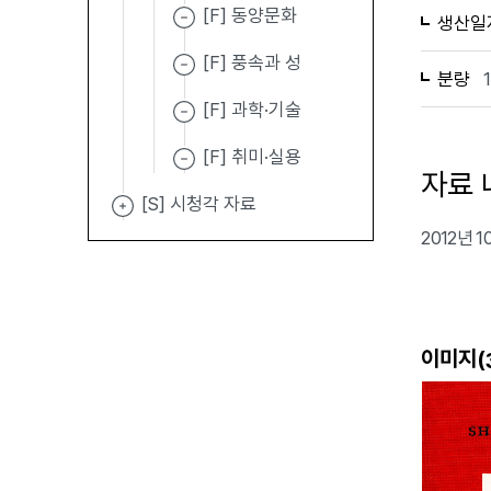
[F] 동양문화
생산일
[F] 풍속과 성
분량
[F] 과학·기술
[F] 취미·실용
자료 
[S] 시청각 자료
2012년 
이미지(