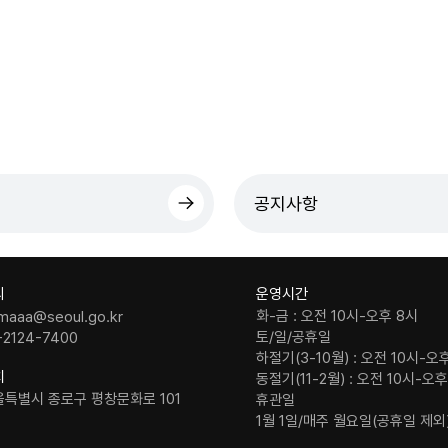
공지사항
의
운영시간
화-금 : 오전 10시-오후 8시
maaa@seoul.go.kr
토/일/공휴일
-2124-7400
하절기(3-10월) : 오전 10시-오
치
동절기(11-2월) : 오전 10시-오
울특별시 종로구 평창문화로 101
휴관일
1월 1일/매주 월요일(공휴일 제외