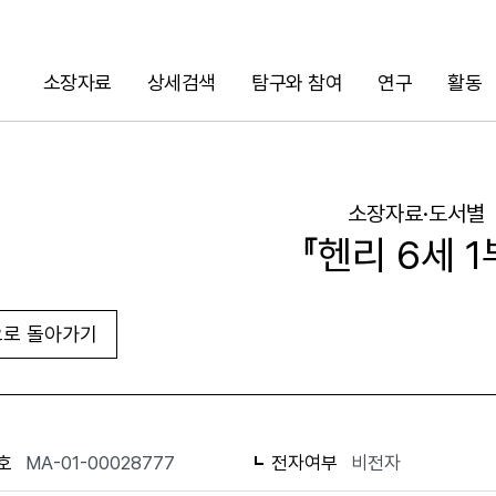
소장자료
상세검색
탐구와 참여
연구
활동
검색
소장자료·도서별
『헨리 6세 1
로 돌아가기
URL 복사
화면인쇄
호
MA-01-00028777
전자여부
비전자