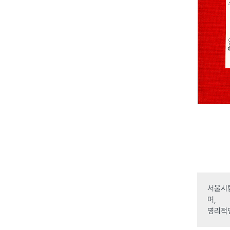
서울시립
며,
영리적