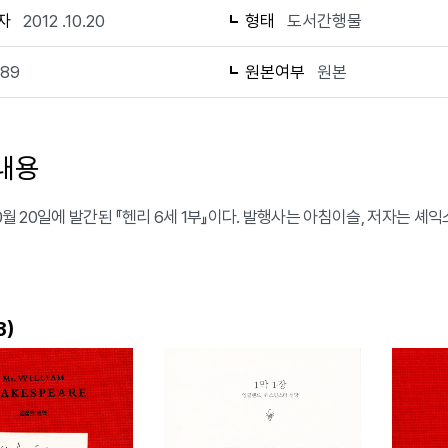
자
2012 .10.20
형태
도서간행물
189
원본여부
원본
내용
10월 20일에 발간된 『헨리 6세 1부』이다. 발행사는 아침이슬, 저자는 
)
3