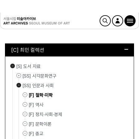
[C] 최민 컬렉션
[S] 도서 자료
[SS] 시각문화연구
[SS] 인문과 사회
[F] 철학·미학
[F] 역사
[F] 정치·사회·경제
[F] 문학이론
[F] 종교