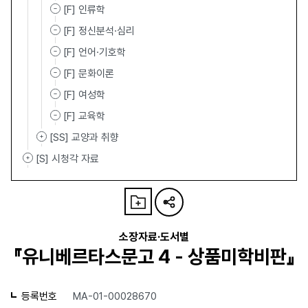
[F] 인류학
[F] 정신분석·심리
[F] 언어·기호학
[F] 문화이론
[F] 여성학
[F] 교육학
[SS] 교양과 취향
[S] 시청각 자료
소장자료·도서별
『유니베르타스문고 4 - 상품미학비판』
등록번호
MA-01-00028670