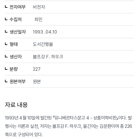
전자여부
비전자
수집처
최민
생산일자
1993 .04.10
형태
도서간행물
생산자
볼프강 F. 하우크
분량
227
원본여부
원본
자료 내용
1993년 4월 10일에 발간된 『유니베르타스문고 4 - 상품미학비판』이다. 발
행사는 이론과 실천, 저자는 볼프강 F. 하우크, 옮긴이는 김문환이며 총 226
쪽으로 구성되어 있다.