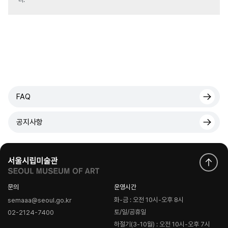
다.
FAQ
공지사항
문의
운영시간
화-금 : 오전 10시-오후 8시
semaaa@seoul.go.kr
토/일/공휴일
02-2124-7400
하절기(3-10월) : 오전 10시-오후 7시