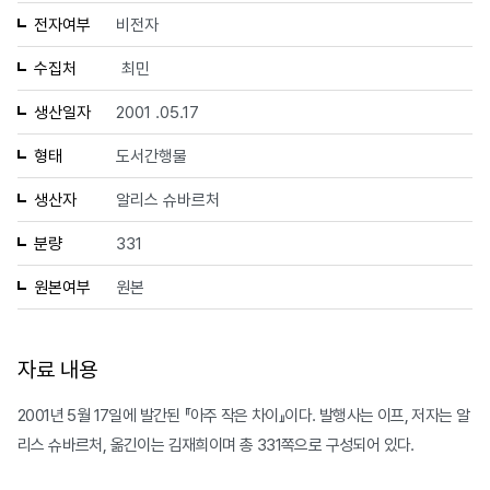
전자여부
비전자
수집처
최민
생산일자
2001 .05.17
형태
도서간행물
생산자
알리스 슈바르처
분량
331
원본여부
원본
자료 내용
2001년 5월 17일에 발간된 『아주 작은 차이』이다. 발행사는 이프, 저자는 알
리스 슈바르처, 옮긴이는 김재희이며 총 331쪽으로 구성되어 있다.