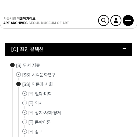
[C] 최민 컬렉션
[S] 도서 자료
[SS] 시각문화연구
[SS] 인문과 사회
[F] 철학·미학
[F] 역사
[F] 정치·사회·경제
[F] 문학이론
[F] 종교