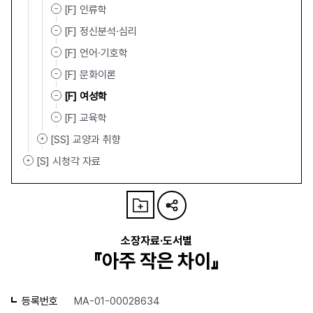
[F] 인류학
[F] 정신분석·심리
[F] 언어·기호학
[F] 문화이론
[F] 여성학
[F] 교육학
[SS] 교양과 취향
[S] 시청각 자료
소장자료·도서별
『아주 작은 차이』
등록번호
MA-01-00028634