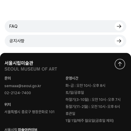
FAQ
공지사항
문의
운영시간
화-금 : 오전 10시-오후 8시
semaaa@seoul.go.kr
토/일/공휴일
02-2124-7400
하절기(3-10월) : 오전 10시-오후 7시
위치
동절기(11-2월) : 오전 10시-오후 6시
서울특별시 종로구 평창문화로 101
휴관일
1월 1일/매주 월요일(공휴일 제외)
로