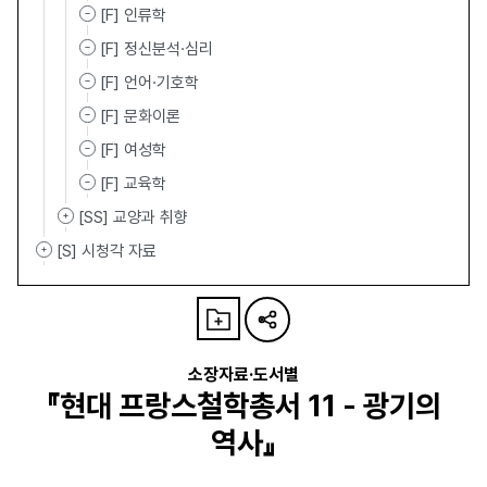
[F] 인류학
[F] 정신분석·심리
[F] 언어·기호학
[F] 문화이론
[F] 여성학
[F] 교육학
[SS] 교양과 취향
[S] 시청각 자료
소장자료·도서별
『현대 프랑스철학총서 11 - 광기의
역사』