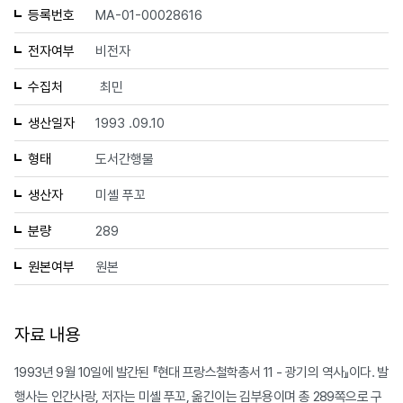
등록번호
MA-01-00028616
전자여부
비전자
수집처
최민
생산일자
1993 .09.10
형태
도서간행물
생산자
미셸 푸꼬
분량
289
원본여부
원본
자료 내용
1993년 9월 10일에 발간된 『현대 프랑스철학총서 11 - 광기의 역사』이다. 발
행사는 인간사랑, 저자는 미셸 푸꼬, 옮긴이는 김부용이며 총 289쪽으로 구