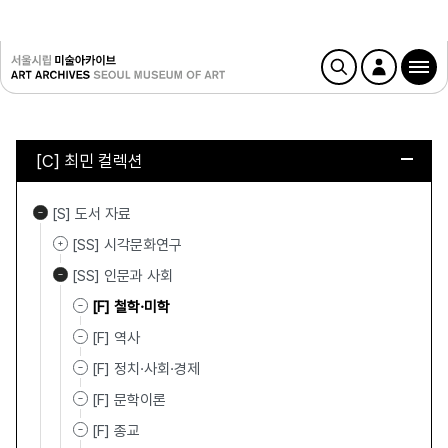
[C] 최민 컬렉션
[S] 도서 자료
[SS] 시각문화연구
[SS] 인문과 사회
[F] 철학·미학
[F] 역사
[F] 정치·사회·경제
[F] 문학이론
[F] 종교