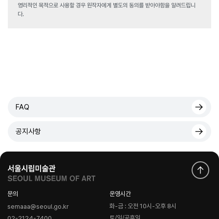
영리적인 목적으로 사용할 경우 원작자에게 별도의 동의를 받아야함을 알려드립니
다.
FAQ
공지사항
문의
운영시간
화-금 : 오전 10시-오후 8시
semaaa@seoul.go.kr
토/일/공휴일
02-2124-7400