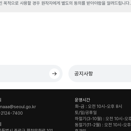
인 목적으로 사용할 경우 원작자에게 별도의 동의를 받아야함을 알려드립니다.
공지사항
의
운영시간
화-금 : 오전 10시-오후 8시
maaa@seoul.go.kr
토/일/공휴일
-2124-7400
하절기(3-10월) : 오전 10시-오
치
동절기(11-2월) : 오전 10시-오
울특별시 종로구 평창문화로 101