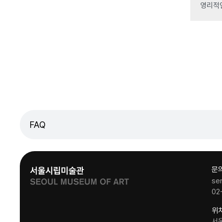
영리적
FAQ
문
se
02
위
서