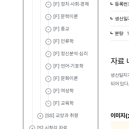
[F] 정치·사회·경제
등록번
[F] 문학이론
생산일
[F] 종교
분량
[F] 인류학
[F] 정신분석·심리
자료 
[F] 언어·기호학
생산일자가 
[F] 문화이론
되어 있다
[F] 여성학
[F] 교육학
이미지(
[SS] 교양과 취향
[S] 시청각 자료