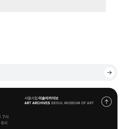
로
고
후 7시
후 6시