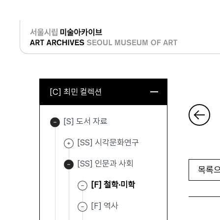
로그인
[C] 최민 컬렉션
[S] 도서 자료
[SS] 시각문화연구
[SS] 인문과 사회
목록으
[F] 철학·미학
[F] 역사