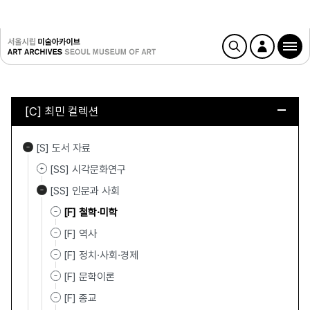
[C] 최민 컬렉션
[S] 도서 자료
[SS] 시각문화연구
[SS] 인문과 사회
[F] 철학·미학
[F] 역사
[F] 정치·사회·경제
[F] 문학이론
[F] 종교