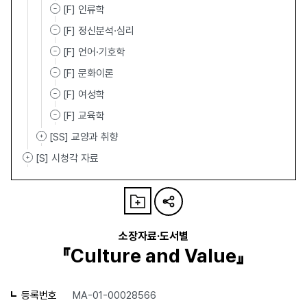
[F] 인류학
[F] 정신분석·심리
[F] 언어·기호학
[F] 문화이론
[F] 여성학
[F] 교육학
[SS] 교양과 취향
[S] 시청각 자료
소장자료·도서별
『Culture and Value』
등록번호
MA-01-00028566