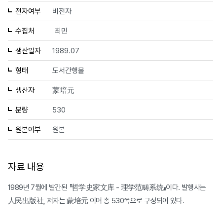
전자여부
비전자
수집처
최민
생산일자
1989.07
형태
도서간행물
생산자
蒙培元
분량
530
원본여부
원본
자료 내용
1989년 7월에 발간된 『哲学史家文库 - 理学范畴系统』이다. 발행사는
人民出版社, 저자는 蒙培元 이며 총 530쪽으로 구성되어 있다.