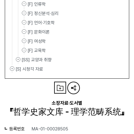
[F] 인류학
[F] 정신분석·심리
[F] 언어·기호학
[F] 문화이론
[F] 여성학
[F] 교육학
[SS] 교양과 취향
[S] 시청각 자료
소장자료·도서별
『哲学史家文库 - 理学范畴系统』
등록번호
MA-01-00028505