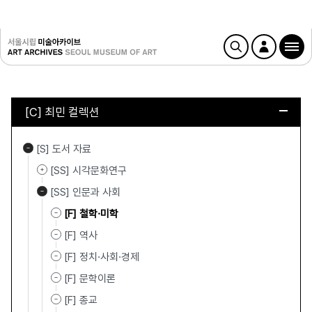
[C] 최민 컬렉션
[S] 도서 자료
[SS] 시각문화연구
[SS] 인문과 사회
[F] 철학·미학
[F] 역사
[F] 정치·사회·경제
[F] 문학이론
[F] 종교