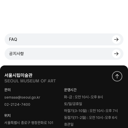
FAQ
공지사항
문의
운영시간
화-금 : 오전 10시-오후 8시
semaaa@seoul.go.kr
토/일/공휴일
02-2124-7400
하절기(3-10월) : 오전 10시-오후 7시
위치
동절기(11-2월) : 오전 10시-오후 6시
서울특별시 종로구 평창문화로 101
휴관일