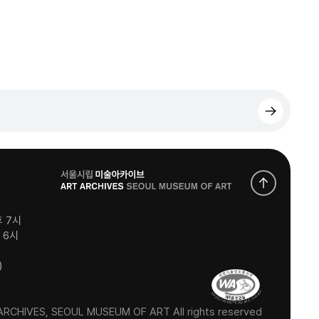
로
고
후 7시
후 6시
)
RCHIVES, SEOUL MUSEUM OF ART All rights reserved