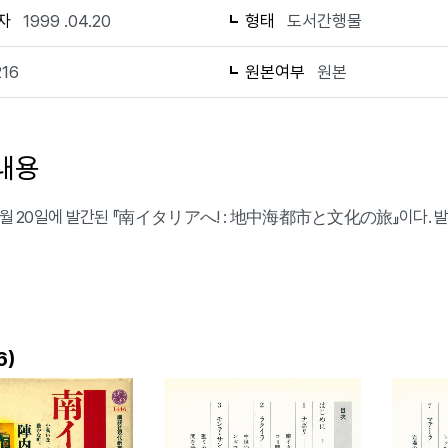
자
1999 .04.20
형태
도서간행물
216
원본여부
원본
내용
 4월 20일에 발간된 『南イタリアへ! : 地中海都市と文化の旅』이다. 
.
)
6