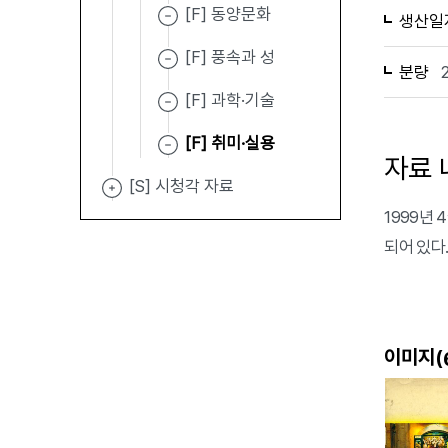
[F] 동양문화
생산일
[F] 풍속과 성
분량
[F] 과학·기술
[F] 취미·실용
자료 
[S] 시청각 자료
1999년
되어 있다
이미지(