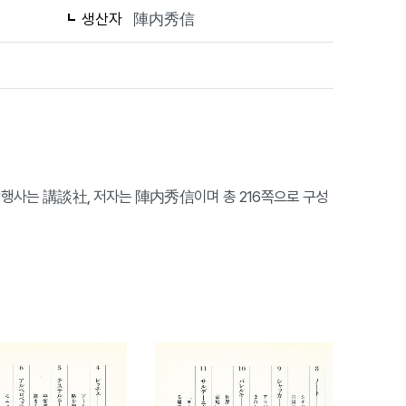
생산자
陣内秀信
발행사는 講談社, 저자는 陣内秀信이며 총 216쪽으로 구성