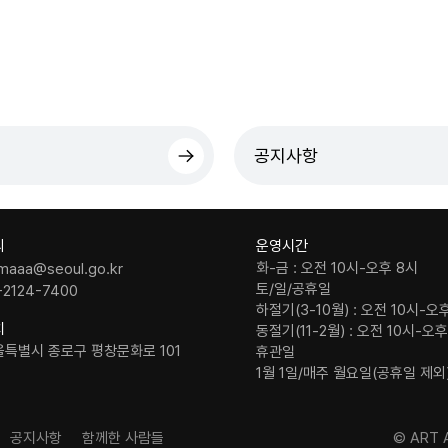
공지사항
의
운영시간
화-금 : 오전 10시-오후 8시
maaa@seoul.go.kr
토/일/공휴일
-2124-7400
하절기(3-10월) : 오전 10시-오
치
동절기(11-2월) : 오전 10시-오
울특별시 종로구 평창문화로 101
휴관일
1월 1일/매주 월요일(공휴일 제외
공지사항
함께한 사람들
© ART A