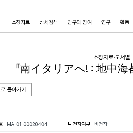
소장자료
상세검색
탐구와 참여
연구
활동
검색
소장자료·도서별
『南イタリアへ! : 地中
로 돌아가기
URL 복사
화면인쇄
호
MA-01-00028404
전자여부
비전자