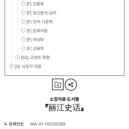
[F] 인류학
[F] 정신분석·심리
[F] 언어·기호학
[F] 문화이론
[F] 여성학
[F] 교육학
[SS] 교양과 취향
[S] 시청각 자료
소장자료·도서별
『丽江史话』
등록번호
MA-01-00028389