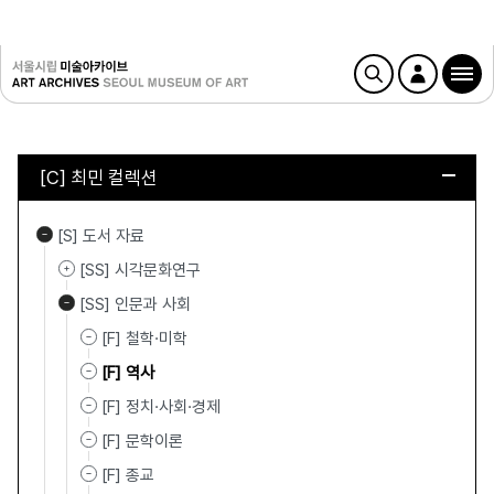
[C] 최민 컬렉션
[S] 도서 자료
[SS] 시각문화연구
[SS] 인문과 사회
[F] 철학·미학
[F] 역사
[F] 정치·사회·경제
[F] 문학이론
[F] 종교