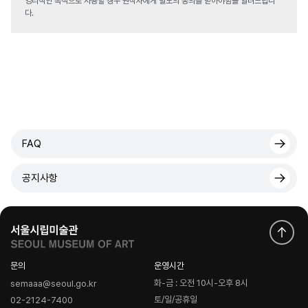
영리적인 목적으로 사용할 경우 원작자에게 별도의 동의를 받아야함을 알려드립니
다.
FAQ
공지사항
문의
운영시간
화-금 : 오전 10시-오후 8시
semaaa@seoul.go.kr
토/일/공휴일
02-2124-7400