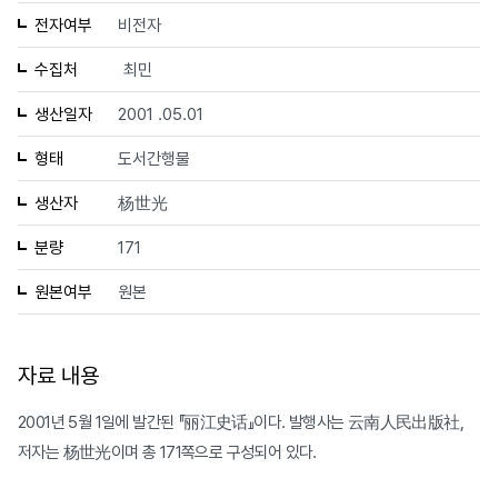
전자여부
비전자
수집처
최민
생산일자
2001 .05.01
형태
도서간행물
생산자
杨世光
분량
171
원본여부
원본
자료 내용
2001년 5월 1일에 발간된 『丽江史话』이다. 발행사는 云南人民出版社,
저자는 杨世光이며 총 171쪽으로 구성되어 있다.