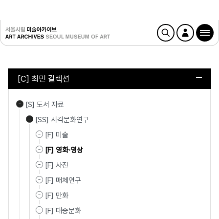
[C] 최민 컬렉션
[S] 도서 자료
[SS] 시각문화연구
[F] 미술
[F] 영화·영상
[F] 사진
[F] 매체연구
[F] 만화
[F] 대중문화