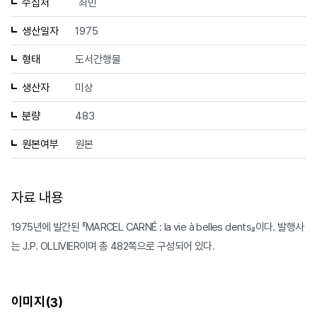
수집처
최민
생산일자
1975
형태
도서간행물
생산자
미상
분량
483
원본여부
원본
자료 내용
1975년에 발간된 『MARCEL CARNÉ : la vie à belles dents』이다. 발행사
는 J.P. OLLIVIER이며 총 482쪽으로 구성되어 있다.
이미지(
)
3