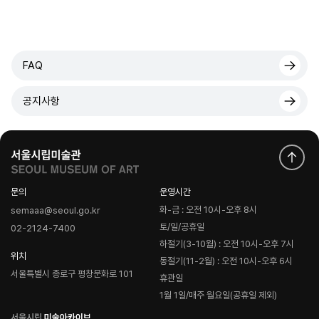
FAQ
공지사항
문의
운영시간
화-금 : 오전 10시-오후 8시
semaaa@seoul.go.kr
토/일/공휴일
02-2124-7400
하절기(3-10월) : 오전 10시-오후 7시
위치
동절기(11-2월) : 오전 10시-오후 6시
서울특별시 종로구 평창문화로 101
휴관일
1월 1일/매주 월요일(공휴일 제외)
로