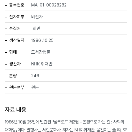
등록번호
MA-01-00028282
전자여부
비전자
수집처
최민
생산일자
1986 .10.25
형태
도서간행물
생산자
NHK 취재반
분량
246
원본여부
원본
자료 내용
1986년 10월 25일에 발간된 『실크로드 제2권 - 돈황으로 가는 길 : 사막의
대화랑』이다. 발행사는 서린문화사, 저자는 NHK 취재반, 옮긴이는 金均, 李