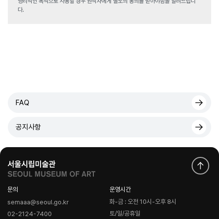
영리적인 목적으로 사용할 경우 원작자에게 별도의 동의를 받아야함을 알려드립니
다.
FAQ
공지사항
문의
운영시간
화-금 : 오전 10시-오후 8시
semaaa@seoul.go.kr
토/일/공휴일
02-2124-7400