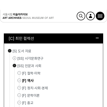
[C] 최민 컬렉션
[S] 도서 자료
[SS] 시각문화연구
[SS] 인문과 사회
[F] 철학·미학
[F] 역사
[F] 정치·사회·경제
[F] 문학이론
[F] 종교