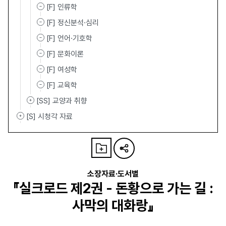
[F] 인류학
[F] 정신분석·심리
[F] 언어·기호학
[F] 문화이론
[F] 여성학
[F] 교육학
[SS] 교양과 취향
[S] 시청각 자료
소장자료·도서별
『실크로드 제2권 - 돈황으로 가는 길 :
사막의 대화랑』