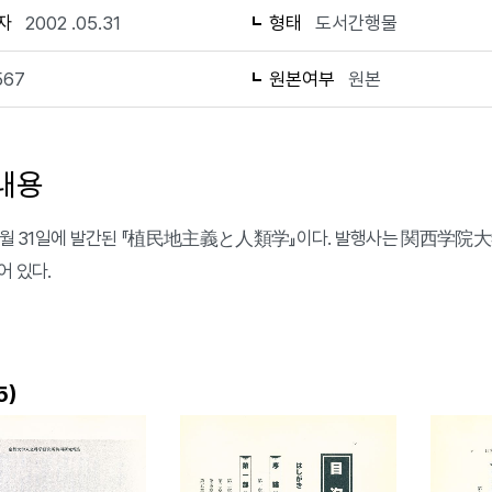
자
2002 .05.31
형태
도서간행물
567
원본여부
원본
내용
 5월 31일에 발간된 『植民地主義と人類学』이다. 발행사는 関西学院
어 있다.
)
5