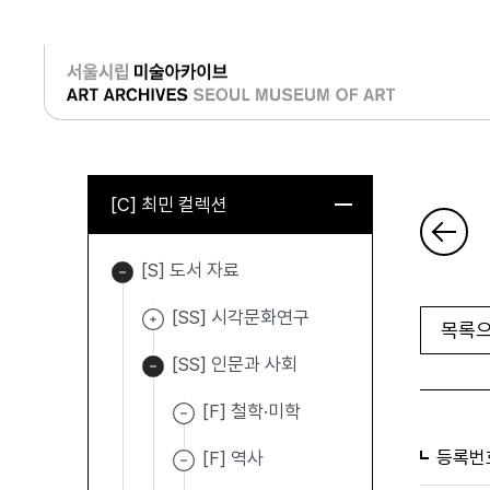
로그인
[C] 최민 컬렉션
[S] 도서 자료
[SS] 시각문화연구
목록으
[SS] 인문과 사회
[F] 철학·미학
등록번
[F] 역사