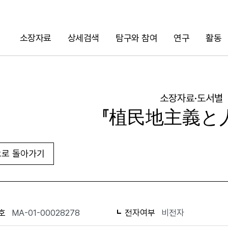
소장자료
상세검색
탐구와 참여
연구
활동
검색
소장자료·도서별
『植民地主義と
로 돌아가기
URL 복사
화면인쇄
호
MA-01-00028278
전자여부
비전자