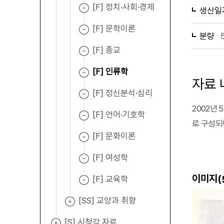
[F] 정치·사회·경제
생산일
[F] 문학이론
분량
[F] 종교
[F] 인류학
자료 
[F] 정신분석·심리
2002년
[F] 언어·기호학
로 구성되
[F] 문화이론
[F] 여성학
이미지(
[F] 교육학
[SS] 교양과 취향
[S] 시청각 자료