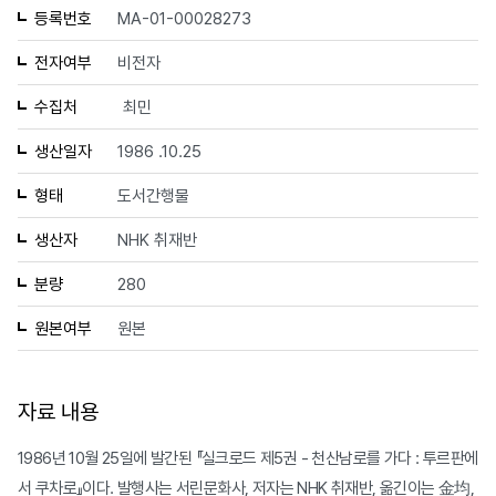
등록번호
MA-01-00028273
전자여부
비전자
수집처
최민
생산일자
1986 .10.25
형태
도서간행물
생산자
NHK 취재반
분량
280
원본여부
원본
자료 내용
1986년 10월 25일에 발간된 『실크로드 제5권 - 천산남로를 가다 : 투르판에
서 쿠차로』이다. 발행사는 서린문화사, 저자는 NHK 취재반, 옮긴이는 金均,