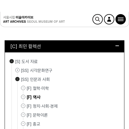
[C] 최민 컬렉션
[S] 도서 자료
[SS] 시각문화연구
[SS] 인문과 사회
[F] 철학·미학
[F] 역사
[F] 정치·사회·경제
[F] 문학이론
[F] 종교