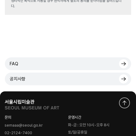
영리적인 목적으로 사용할 경우 원작자에게 별도의 동의를 받아야함을 알려드립니
다.
FAQ
공지사항
문의
운영시간
화-금 : 오전 10시-오후 8시
semaaa@seoul.go.kr
토/일/공휴일
02-2124-7400