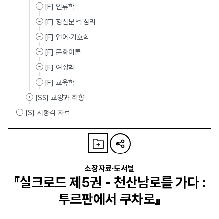
[F] 인류학
[F] 정신분석·심리
[F] 언어·기호학
[F] 문화이론
[F] 여성학
[F] 교육학
[SS] 교양과 취향
[S] 시청각 자료
소장자료·도서별
『실크로드 제5권 - 천산남로를 가다 :
투르판에서 쿠차로』