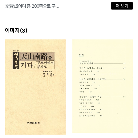
李蓂成이며 총 280쪽으로 구...
더 보기
이미지(
)
3