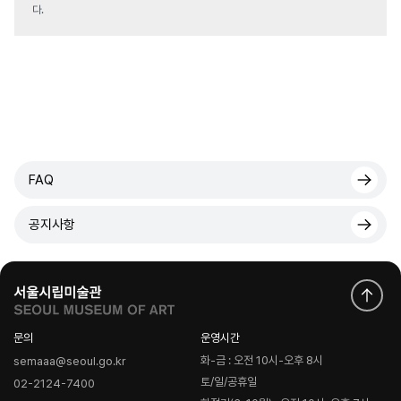
다.
FAQ
공지사항
문의
운영시간
화-금 : 오전 10시-오후 8시
semaaa@seoul.go.kr
토/일/공휴일
02-2124-7400