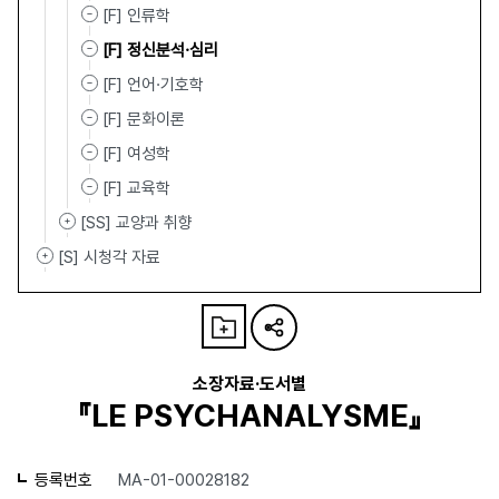
[F] 인류학
[F] 정신분석·심리
[F] 언어·기호학
[F] 문화이론
[F] 여성학
[F] 교육학
[SS] 교양과 취향
[S] 시청각 자료
소장자료·도서별
『LE PSYCHANALYSME』
등록번호
MA-01-00028182