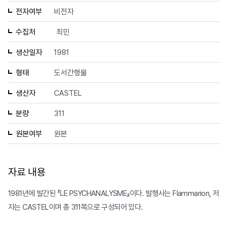
전자여부
비전자
수집처
최민
생산일자
1981
형태
도서간행물
생산자
CASTEL
분량
311
원본여부
원본
자료 내용
1981년에 발간된 『LE PSYCHANALYSME』이다. 발행사는 Flammarion, 저
자는 CASTEL이며 총 311쪽으로 구성되어 있다.