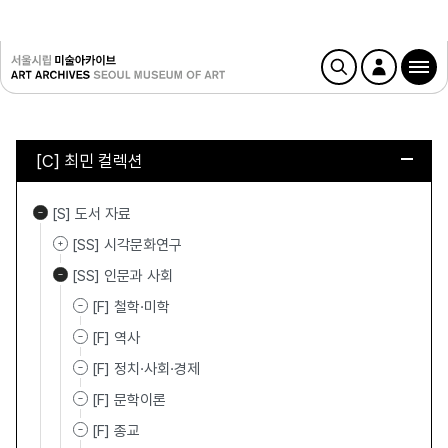
[C] 최민 컬렉션
[S] 도서 자료
[SS] 시각문화연구
[SS] 인문과 사회
[F] 철학·미학
[F] 역사
[F] 정치·사회·경제
[F] 문학이론
[F] 종교