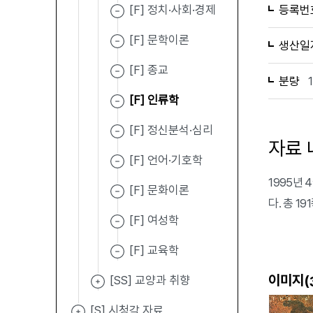
[F] 정치·사회·경제
등록번
[F] 문학이론
생산일
[F] 종교
분량
[F] 인류학
[F] 정신분석·심리
자료 
[F] 언어·기호학
1995년
[F] 문화이론
다. 총 1
[F] 여성학
[F] 교육학
이미지(
[SS] 교양과 취향
[S] 시청각 자료