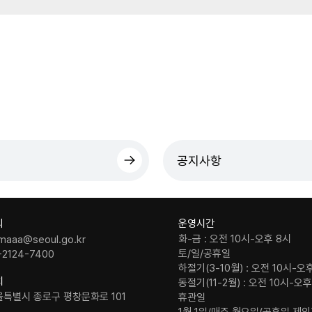
공지사항
의
운영시간
화-금 : 오전 10시-오후 8시
maaa@seoul.go.kr
토/일/공휴일
-2124-7400
하절기(3-10월) : 오전 10시-오
치
동절기(11-2월) : 오전 10시-오
울특별시 종로구 평창문화로 101
휴관일
1월 1일/매주 월요일(공휴일 제외