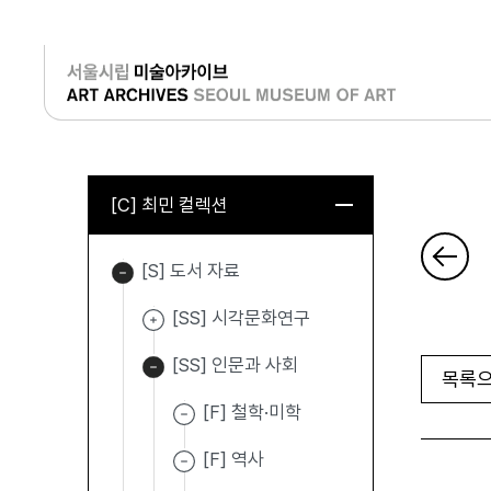
로그인
[C] 최민 컬렉션
[S] 도서 자료
[SS] 시각문화연구
[SS] 인문과 사회
목록으
[F] 철학·미학
[F] 역사