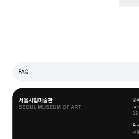
FAQ
문
se
02
위
서