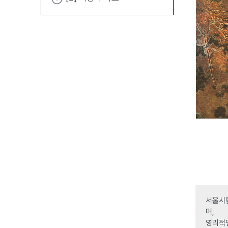
서울시립
며,
영리적