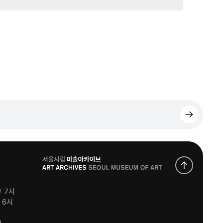
로
고
후 7시
후 6시
)