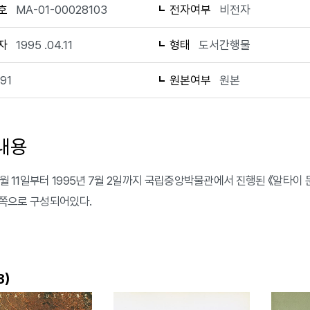
호
MA-01-00028103
전자여부
비전자
자
1995 .04.11
형태
도서간행물
191
원본여부
원본
내용
 4월 11일부터 1995년 7월 2일까지 국립중앙박물관에서 진행된 《알타이
91쪽으로 구성되어있다.
)
3