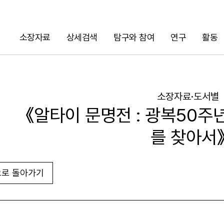
소장자료
상세검색
탐구와 참여
연구
활동
검색
소장자료·도서별
《알타이 문명전 : 광복50주
를 찾아서
로 돌아가기
URL 복사
화면인쇄