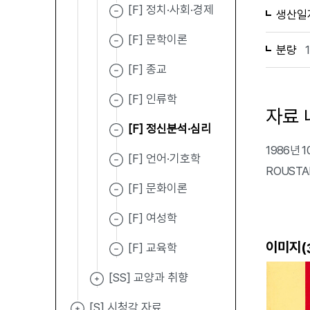
[F] 정치·사회·경제
생산일
[F] 문학이론
분량
[F] 종교
[F] 인류학
자료 
[F] 정신분석·심리
1986년 1
[F] 언어·기호학
ROUSTA
[F] 문화이론
[F] 여성학
이미지(
[F] 교육학
[SS] 교양과 취향
[S] 시청각 자료