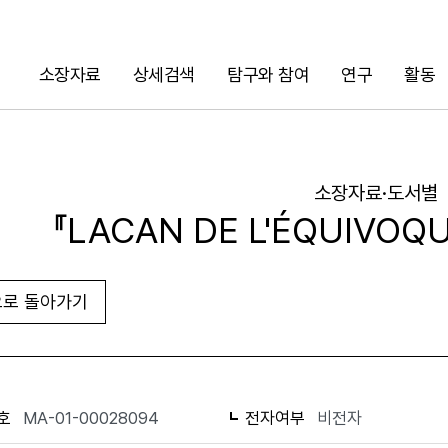
소장자료
상세검색
탐구와 참여
연구
활동
검색
소장자료·도서별
『LACAN DE L'ÉQUIVOQU
로 돌아가기
URL 복사
화면인쇄
호
MA-01-00028094
전자여부
비전자