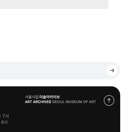
로
고
후 7시
후 6시