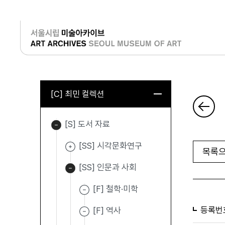
로그인
[C] 최민 컬렉션
[S] 도서 자료
[SS] 시각문화연구
목록으
[SS] 인문과 사회
[F] 철학·미학
등록번
[F] 역사