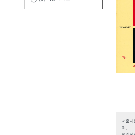
서울시립
며,
영리적