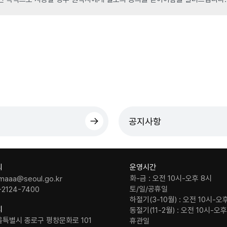
공지사항
의
운영시간
화-금 : 오전 10시-오후 8시
maaa@seoul.go.kr
토/일/공휴일
-2124-7400
하절기(3-10월) : 오전 10시-오
치
동절기(11-2월) : 오전 10시-오
울특별시 종로구 평창문화로 101
휴관일