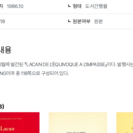
자
1986.10
형태
도서간행물
118
원본여부
원본
내용
0월에 발간된 『LACAN DE L'ÉQUIVOQUE A L'IMPASSE』이다. 발행사는 
NG이며 총 118쪽으로 구성되어 있다.
)
3