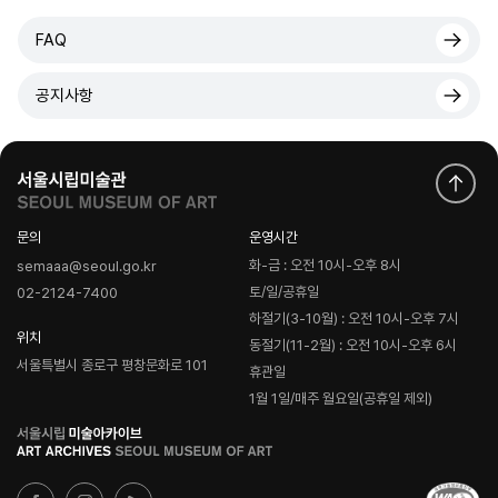
FAQ
공지사항
문의
운영시간
화-금 : 오전 10시-오후 8시
semaaa@seoul.go.kr
토/일/공휴일
02-2124-7400
하절기(3-10월) : 오전 10시-오후 7시
위치
동절기(11-2월) : 오전 10시-오후 6시
서울특별시 종로구 평창문화로 101
휴관일
1월 1일/매주 월요일(공휴일 제외)
로
고