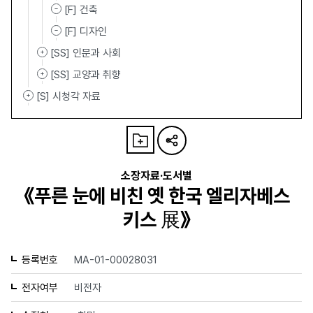
[F] 건축
[F] 디자인
[SS] 인문과 사회
[SS] 교양과 취향
[S] 시청각 자료
소장자료·도서별
《푸른 눈에 비친 옛 한국 엘리자베스
키스 展》
등록번호
MA-01-00028031
전자여부
비전자