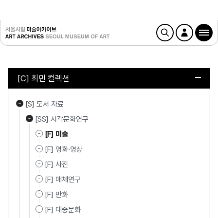
[C] 최민 컬렉션
[S] 도서 자료
[SS] 시각문화연구
[F] 미술
[F] 영화·영상
[F] 사진
[F] 매체연구
[F] 만화
[F] 대중문화