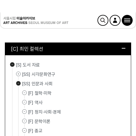
[C] 최민 컬렉션
[S] 도서 자료
[SS] 시각문화연구
[SS] 인문과 사회
[F] 철학·미학
[F] 역사
[F] 정치·사회·경제
[F] 문학이론
[F] 종교