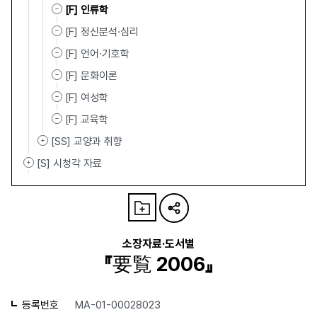
[F] 인류학
[F] 정신분석·심리
[F] 언어·기호학
[F] 문화이론
[F] 여성학
[F] 교육학
[SS] 교양과 취향
[S] 시청각 자료
소장자료·도서별
『要覧 2006』
등록번호
MA-01-00028023