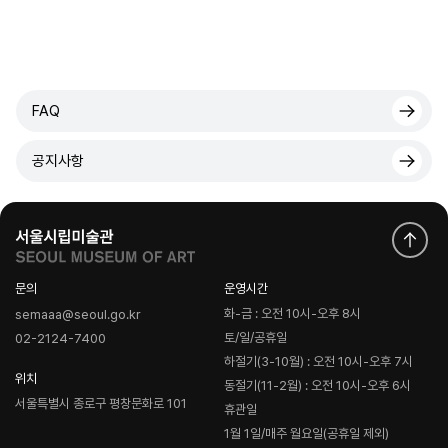
FAQ
공지사항
문의
운영시간
화-금 : 오전 10시-오후 8시
semaaa@seoul.go.kr
토/일/공휴일
02-2124-7400
하절기(3-10월) : 오전 10시-오후 7시
위치
동절기(11-2월) : 오전 10시-오후 6시
서울특별시 종로구 평창문화로 101
휴관일
1월 1일/매주 월요일(공휴일 제외)