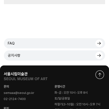
FAQ
공지사항
문의
운영시간
화-금 : 오전 10시-오후 8시
semaaa@seoul.go.kr
토/일/공휴일
02-2124-7400
하절기(3-10월) : 오전 10시-오후 7시
위치