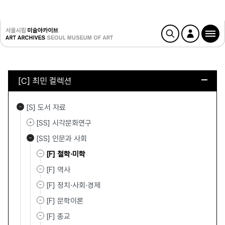
[C] 최민 컬렉션
[S] 도서 자료
[SS] 시각문화연구
[SS] 인문과 사회
[F] 철학·미학
[F] 역사
[F] 정치·사회·경제
[F] 문학이론
[F] 종교