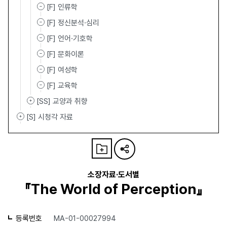
[F] 인류학
[F] 정신분석·심리
[F] 언어·기호학
[F] 문화이론
[F] 여성학
[F] 교육학
[SS] 교양과 취향
[S] 시청각 자료
소장자료·도서별
『The World of Perception』
등록번호
MA-01-00027994