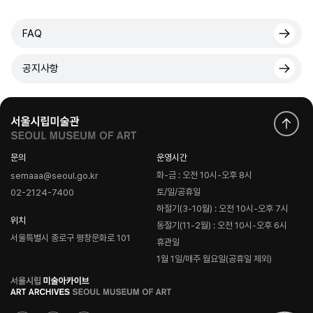
FAQ
공지사항
문의
운영시간
화-금 : 오전 10시-오후 8시
semaaa@seoul.go.kr
토/일/공휴일
02-2124-7400
하절기(3-10월) : 오전 10시-오후 7시
위치
동절기(11-2월) : 오전 10시-오후 6시
서울특별시 종로구 평창문화로 101
휴관일
1월 1일/매주 월요일(공휴일 제외)
로
고