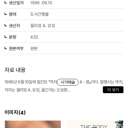
생산일자
1996 .06.10
형태
도서간행물
생산자
윌리엄 A. 유잉
분량
432
원본여부
원본
자료 내용
1996년 6월 10일에 발간된 『까치
4 - 몸』이다. 발행사는 까치,
시각예술
저자는 윌리엄 A. 유잉, 옮긴이는 오성환...
더 보기
이미지(
)
4