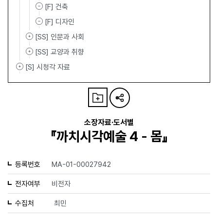
[F] 건축
[F] 디자인
[SS] 인문과 사회
[SS] 교양과 취향
[S] 시청각 자료
소장자료·도서별
『까치시각예술 4 - 몸』
등록번호
MA-01-00027942
전자여부
비전자
수집처
최민