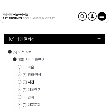
[C] 최민 컬렉션
[S] 도서 자료
[SS] 시각문화연구
[F] 미술
[F] 영화·영상
[F] 사진
[F] 매체연구
[F] 만화
[F] 대중문화