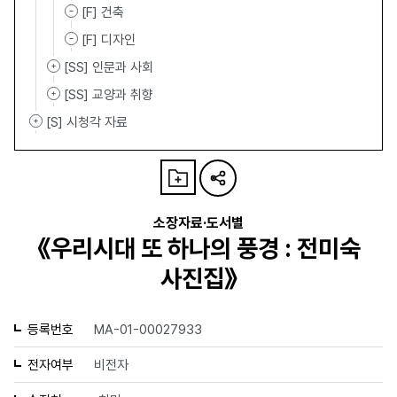
[F] 건축
[F] 디자인
[SS] 인문과 사회
[SS] 교양과 취향
[S] 시청각 자료
소장자료·도서별
《우리시대 또 하나의 풍경 : 전미숙
사진집》
등록번호
MA-01-00027933
전자여부
비전자