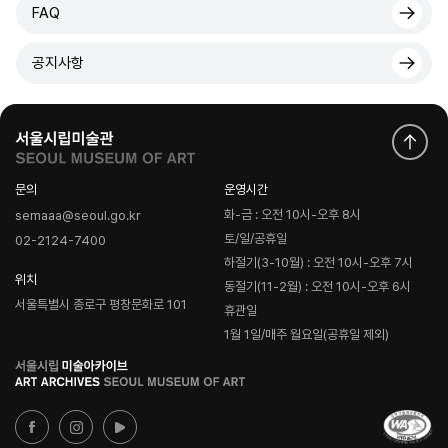
FAQ
공지사항
문의
운영시간
화-금 : 오전 10시-오후 8시
semaaa@seoul.go.kr
토/일/공휴일
02-2124-7400
하절기(3-10월) : 오전 10시-오후 7시
위치
동절기(11-2월) : 오전 10시-오후 6시
서울특별시 종로구 평창문화로 101
휴관일
1월 1일/매주 월요일(공휴일 제외)
로
고