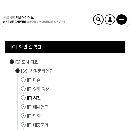
[C] 최민 컬렉션
[S] 도서 자료
[SS] 시각문화연구
[F] 미술
[F] 영화·영상
[F] 사진
[F] 매체연구
[F] 만화
[F] 대중문화