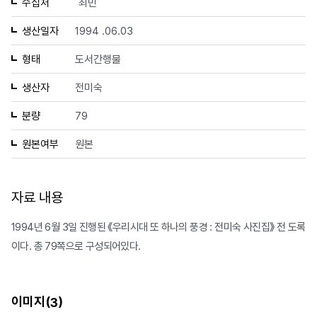
수집처
최민
생산일자
1994 .06.03
형태
도서간행물
생산자
전미숙
분량
79
원본여부
원본
자료 내용
1994년 6월 3일 진행된 《우리시대 또 하나의 풍경 : 전미숙 사진집》 전 도록
이다. 총 79쪽으로 구성되어있다.
이미지(
)
3