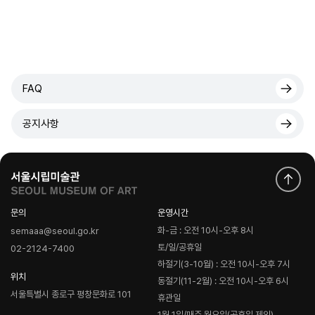
FAQ
공지사항
문의
운영시간
화-금 : 오전 10시-오후 8시
semaaa@seoul.go.kr
토/일/공휴일
02-2124-7400
하절기(3-10월) : 오전 10시-오후 7시
위치
동절기(11-2월) : 오전 10시-오후 6시
서울특별시 종로구 평창문화로 101
휴관일
1월 1일/매주 월요일(공휴일 제외)