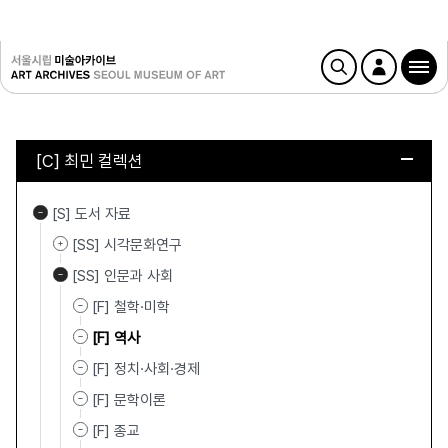
[C] 최민 컬렉션
[S] 도서 자료
[SS] 시각문화연구
[SS] 인문과 사회
[F] 철학·미학
[F] 역사
[F] 정치·사회·경제
[F] 문학이론
[F] 종교