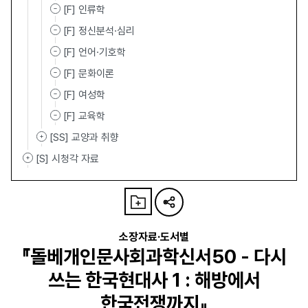
[F] 인류학
[F] 정신분석·심리
[F] 언어·기호학
[F] 문화이론
[F] 여성학
[F] 교육학
[SS] 교양과 취향
[S] 시청각 자료
소장자료·도서별
『돌베개인문사회과학신서50 - 다시
쓰는 한국현대사 1 : 해방에서
한국전쟁까지』