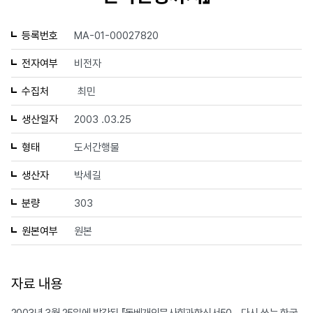
등록번호
MA-01-00027820
전자여부
비전자
수집처
최민
생산일자
2003 .03.25
형태
도서간행물
생산자
박세길
분량
303
원본여부
원본
자료 내용