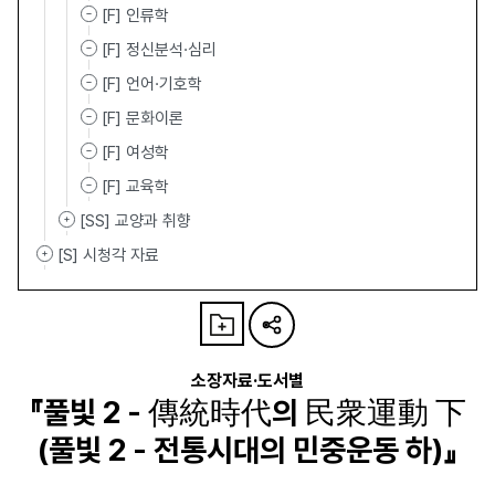
[F] 인류학
[F] 정신분석·심리
[F] 언어·기호학
[F] 문화이론
[F] 여성학
[F] 교육학
[SS] 교양과 취향
[S] 시청각 자료
소장자료·도서별
『풀빛 2 - 傳統時代의 民衆運動 下
(풀빛 2 - 전통시대의 민중운동 하)』