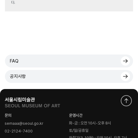
다.
FAQ
공지사항
문의
운영시간
화-금 : 오전 10시-오후 8시
semaaa@seoul.go.kr
토/일/공휴일
02-2124-7400
하절기(3-10월) : 오전 10시-오후 7시