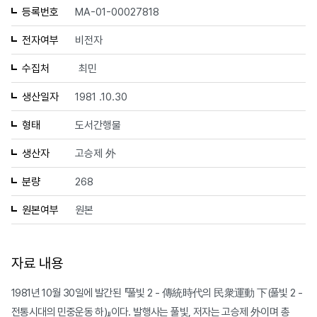
등록번호
MA-01-00027818
전자여부
비전자
수집처
최민
생산일자
1981 .10.30
형태
도서간행물
생산자
고승제 外
분량
268
원본여부
원본
자료 내용
1981년 10월 30일에 발간된 『풀빛 2 - 傳統時代의 民衆運動 下(풀빛 2 -
전통시대의 민중운동 하)』이다. 발행사는 풀빛, 저자는 고승제 外이며 총