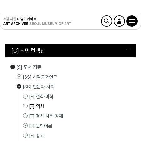
[C] 최민 컬렉션
[S] 도서 자료
[SS] 시각문화연구
[SS] 인문과 사회
[F] 철학·미학
[F] 역사
[F] 정치·사회·경제
[F] 문학이론
[F] 종교