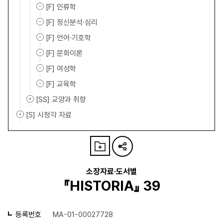
[F] 인류학
[F] 정신분석·심리
[F] 언어·기호학
[F] 문화이론
[F] 여성학
[F] 교육학
[SS] 교양과 취향
[S] 시청각 자료
소장자료·도서별
『HISTORIA』 39
등록번호
MA-01-00027728