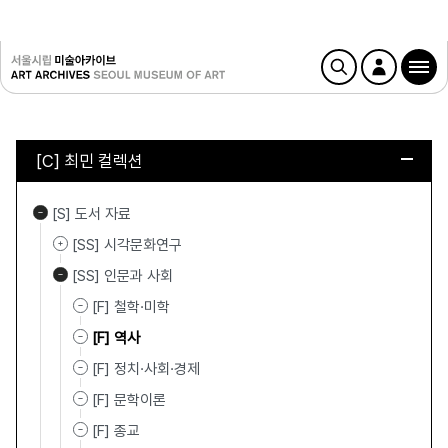
[C] 최민 컬렉션
[S] 도서 자료
[SS] 시각문화연구
[SS] 인문과 사회
[F] 철학·미학
[F] 역사
[F] 정치·사회·경제
[F] 문학이론
[F] 종교