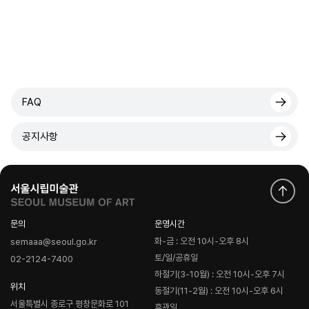
FAQ
공지사항
문의
운영시간
화-금 : 오전 10시-오후 8시
semaaa@seoul.go.kr
토/일/공휴일
02-2124-7400
하절기(3-10월) : 오전 10시-오후 7시
위치
동절기(11-2월) : 오전 10시-오후 6시
서울특별시 종로구 평창문화로 101
휴관일