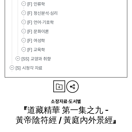
[F] 인류학
[F] 정신분석·심리
[F] 언어·기호학
[F] 문화이론
[F] 여성학
[F] 교육학
[SS] 교양과 취향
[S] 시청각 자료
소장자료·도서별
『道藏精華 第一集之九 -
黃帝陰符經 / 黃庭內外景經』