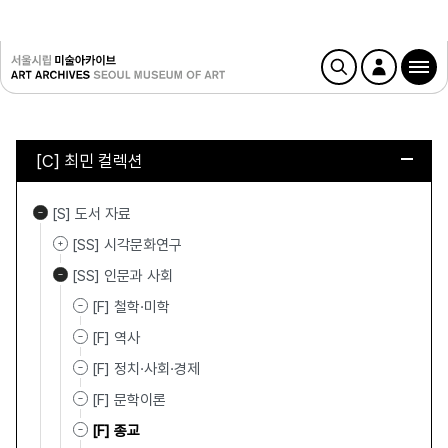
[C] 최민 컬렉션
[S] 도서 자료
[SS] 시각문화연구
[SS] 인문과 사회
[F] 철학·미학
[F] 역사
[F] 정치·사회·경제
[F] 문학이론
[F] 종교