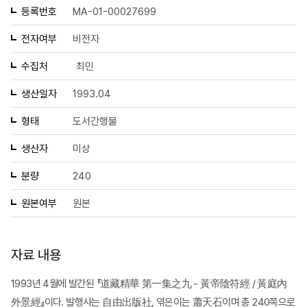
등록번호
MA-01-00027699
전자여부
비전자
수집처
최민
생산일자
1993.04
형태
도서간행물
생산자
미상
분량
240
원본여부
원본
자료 내용
1993년 4월에 발간된 『道藏精華 第一集之九 - 黃帝陰符經 / 黃庭內
外景經』이다. 발행사는 自由出版社, 엮은이는 蕭天石이며 총 240쪽으로