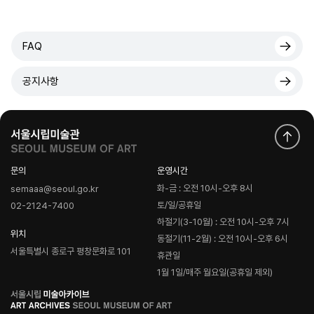
FAQ
공지사항
문의
운영시간
화-금 : 오전 10시-오후 8시
semaaa@seoul.go.kr
토/일/공휴일
02-2124-7400
하절기(3-10월) : 오전 10시-오후 7시
위치
동절기(11-2월) : 오전 10시-오후 6시
서울특별시 종로구 평창문화로 101
휴관일
1월 1일/매주 월요일(공휴일 제외)
로
고